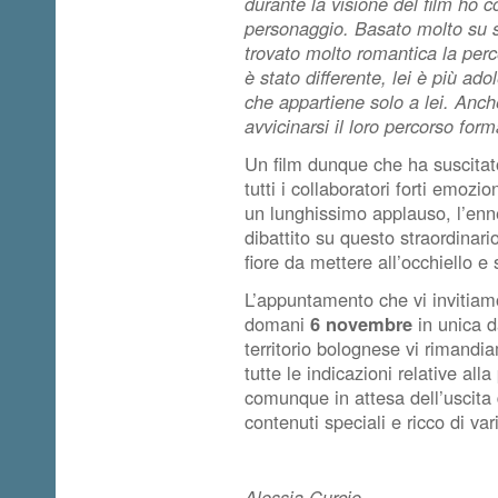
durante la visione del film ho c
personaggio. Basato molto su sg
trovato molto romantica la perc
è stato differente, lei è più ad
che appartiene solo a lei. Anch
avvicinarsi il loro percorso form
Un film dunque che ha suscitato
tutti i collaboratori forti emoz
un lunghissimo applauso, l’enne
dibattito su questo straordinari
fiore da mettere all’occhiello e
L’appuntamento che vi invitiam
domani
6 novembre
in unica d
territorio bolognese vi rimandi
tutte le indicazioni relative al
comunque in attesa dell’uscita
contenuti speciali e ricco di var
Alessia Curcio