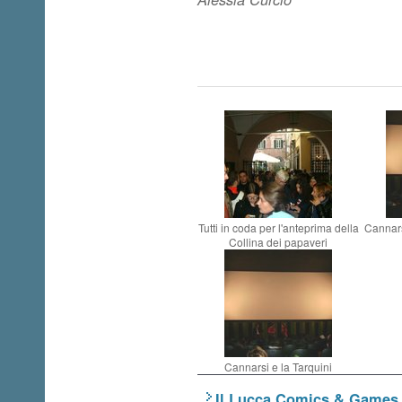
Tutti in coda per l'anteprima della
Cannars
Collina dei papaveri
Cannarsi e la Tarquini
Il Lucca Comics & Games 