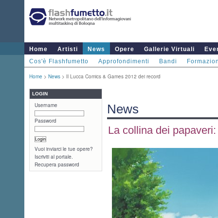
Home
Artisti
News
Opere
Gallerie Virtuali
Even
Cos'è Flashfumetto
Approfondimenti
Bandi
Formazio
Home
>
News
> Il Lucca Comics & Games 2012 dei record
LOGIN
Username
News
Password
La collina dei papaveri: 
Vuoi inviarci le tue opere?
Iscriviti al portale.
Recupera password