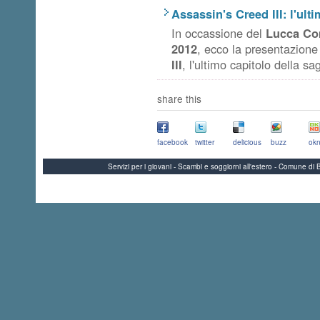
Assassin's Creed III: l'ult
In occassione del
Lucca Co
2012
, ecco la presentazione
III
, l'ultimo capitolo della sa
share this
facebook
twitter
delicious
buzz
okn
Servizi per i giovani - Scambi e soggiorni all'estero - Comune 