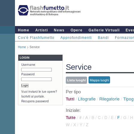
Home
Artisti
News
Opere
Gallerie Virtuali
Even
Cos'è Flashfumetto
Approfondimenti
Bandi
Formazio
Home
> Service
LOGIN
Username
Service
Password
Mappa luoghi
Lista luoghi
Per tipo
Vuoi inviarci le tue opere?
Iscriviti al portale.
/
Litografie
/
Rilegatorie
/
Tipog
Tutti
Recupera password
Iniziale:
/
#
/
A
/
B
/
C
/
D
/
E
/
F
/
G
/
H
Tutte
W
/
X
/
Y
/
Z