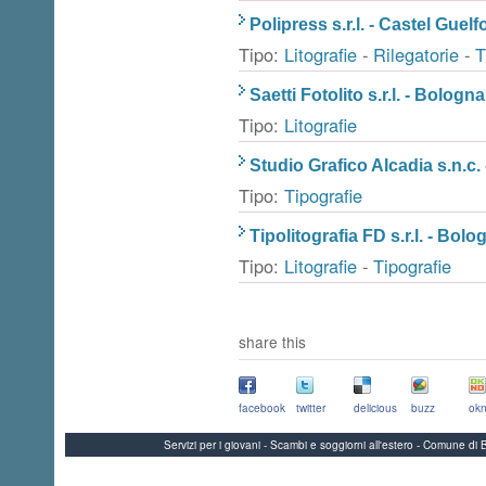
Polipress s.r.l. - Castel Guel
Tipo:
Litografie
-
Rilegatorie
-
T
Saetti Fotolito s.r.l. - Bologna
Tipo:
Litografie
Studio Grafico Alcadia s.n.c.
Tipo:
Tipografie
Tipolitografia FD s.r.l. - Bolo
Tipo:
Litografie
-
Tipografie
share this
facebook
twitter
delicious
buzz
okn
Servizi per i giovani - Scambi e soggiorni all'estero - Comune 