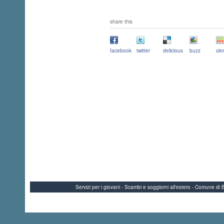
share this
facebook
twitter
delicious
buzz
okn
Servizi per i giovani - Scambi e soggiorni all'estero - Comune 