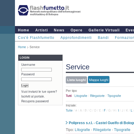
Home
Artisti
News
Opere
Gallerie Virtuali
Even
Cos'è Flashfumetto
Approfondimenti
Bandi
Formazio
Home
> Service
LOGIN
Username
Service
Password
Mappa luoghi
Lista luoghi
Per tipo
Vuoi inviarci le tue opere?
Tutti
/
Litografie
/
Rilegatorie
/
Tipografie
Iscriviti al portale.
Recupera password
Iniziale:
Tutte
/
#
/
A
/
B
/
C
/
D
/
E
/
F
/
G
/
H
/
I
/
J
/
K
/
L
Polipress s.r.l. - Castel Guelfo di Bolo
Tipo:
Litografie
-
Rilegatorie
-
Tipografie