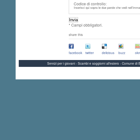
Codice di controllo:
Inserisci qui sopra le due parole che vedi nell'imma
* Campi obbligatori.
share this
facebook
twitter
delicious
buzz
okn
Servizi per i giovani - Scambi e soggiorni all'estero - Comune 