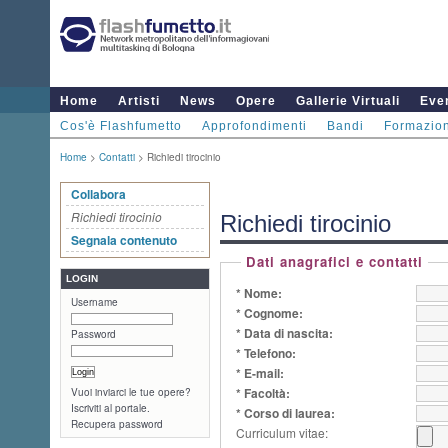
Home
Artisti
News
Opere
Gallerie Virtuali
Even
Cos'è Flashfumetto
Approfondimenti
Bandi
Formazio
Home
>
Contatti
> Richiedi tirocinio
Collabora
Richiedi tirocinio
Richiedi tirocinio
Segnala contenuto
Dati anagrafici e contatti
LOGIN
* Nome:
Username
* Cognome:
* Data di nascita:
Password
* Telefono:
* E-mail:
* Facoltà:
Vuoi inviarci le tue opere?
Iscriviti al portale.
* Corso di laurea:
Recupera password
Curriculum vitae: