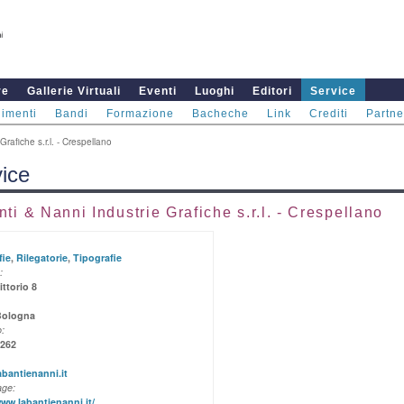
re
Gallerie Virtuali
Eventi
Luoghi
Editori
Service
imenti
Bandi
Formazione
Bacheche
Link
Crediti
Partne
rafiche s.r.l. - Crespellano
ice
ti & Nanni Industrie Grafiche s.r.l. - Crespellano
fie
,
Rilegatorie
,
Tipografie
:
ittorio 8
Bologna
:
9262
bantienanni.it
ge:
www.labantienanni.it/