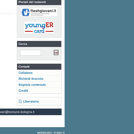
Portali del network
Cerca
Contatti
Collabora
Richiedi tirocinio
Segnala contenuto
Crediti
Liberatoria
ovani@comune.bologna.it
webdesign: d-sign.it