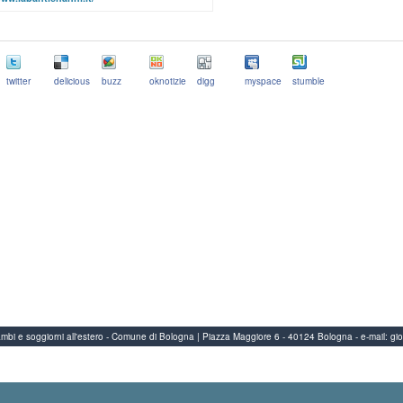
twitter
delicious
buzz
oknotizie
digg
myspace
stumble
Scambi e soggiorni all'estero - Comune di Bologna | Piazza Maggiore 6 - 40124 Bologna
-
e-mail:
gi