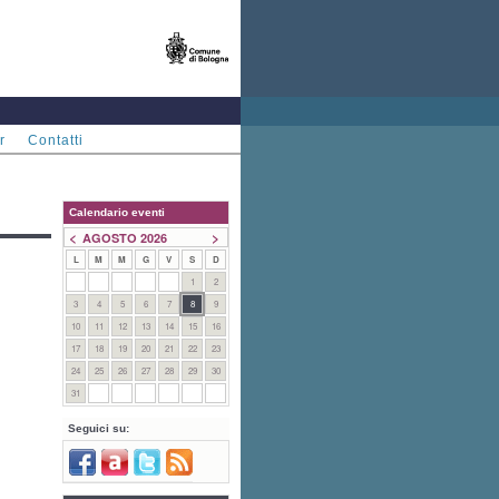
r
Contatti
Calendario eventi
<
>
AGOSTO 2026
L
M
M
G
V
S
D
1
2
3
4
5
6
7
8
9
10
11
12
13
14
15
16
17
18
19
20
21
22
23
24
25
26
27
28
29
30
31
Seguici su: