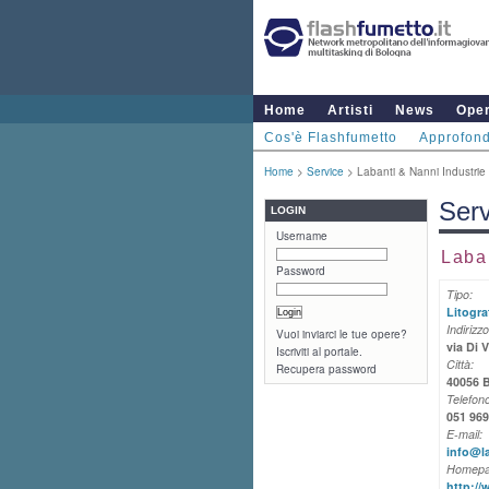
Home
Artisti
News
Ope
Cos'è Flashfumetto
Approfond
Home
>
Service
> Labanti & Nanni Industrie G
Serv
LOGIN
Username
Laban
Password
Tipo:
Litogra
Indirizzo
Vuoi inviarci le tue opere?
via Di V
Iscriviti al portale.
Città:
Recupera password
40056 
Telefono
051 96
E-mail:
info@la
Homepa
http://