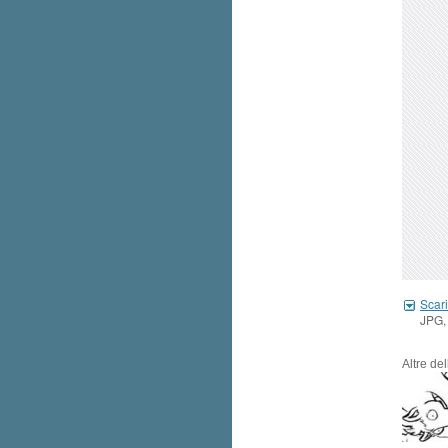
Scari
JPG,
Altre de