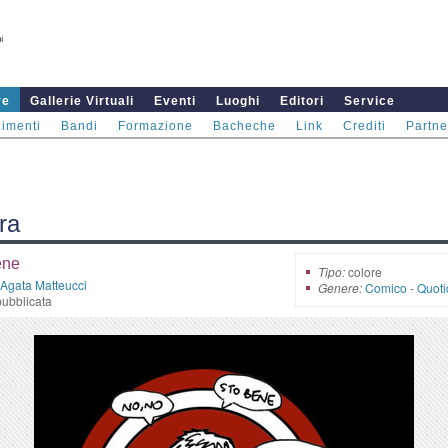
re
Gallerie Virtuali
Eventi
Luoghi
Editori
Service
imenti
Bandi
Formazione
Bacheche
Link
Crediti
Partne
ra
ene
Tipo:
colore
Agata Matteucci
Genere:
Comico
-
Quoti
ubblicata