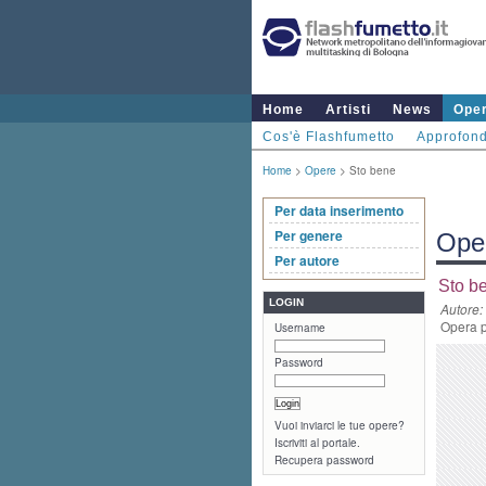
Home
Artisti
News
Ope
Cos'è Flashfumetto
Approfond
Home
>
Opere
> Sto bene
Per data inserimento
Per genere
Ope
Per autore
Sto b
LOGIN
Autore:
Opera p
Username
Password
Vuoi inviarci le tue opere?
Iscriviti al portale.
Recupera password