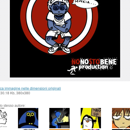
ca immagine nelle dimensioni originali
 30.18 Kb, 380x380
llo stesso autore: