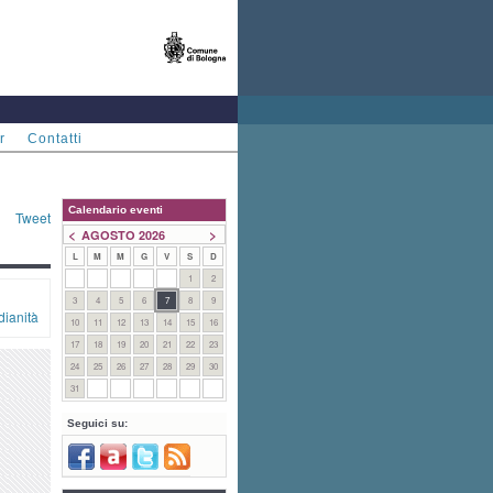
r
Contatti
Calendario eventi
Tweet
<
>
AGOSTO 2026
L
M
M
G
V
S
D
1
2
3
4
5
6
7
8
9
dianità
10
11
12
13
14
15
16
17
18
19
20
21
22
23
24
25
26
27
28
29
30
31
Seguici su: