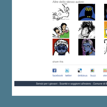
Altre dello stesso autore:
share this
facebook
twitter
delicious
buzz
okn
Servizi per i giovani - Scambi e soggiorni all'estero - Comune 