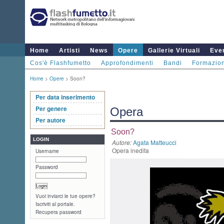
Home
Artisti
News
Opere
Gallerie Virtuali
Even
Cos'è Flashfumetto
Approfondimenti
Bandi
Formazio
Home
>
Opere
> Soon?
Per data inserimento
Per genere
Opera
Per autore
Soon?
LOGIN
Autore:
Agata Matteucci
Opera inedita
Username
Password
Vuoi inviarci le tue opere?
Iscriviti al portale.
Recupera password