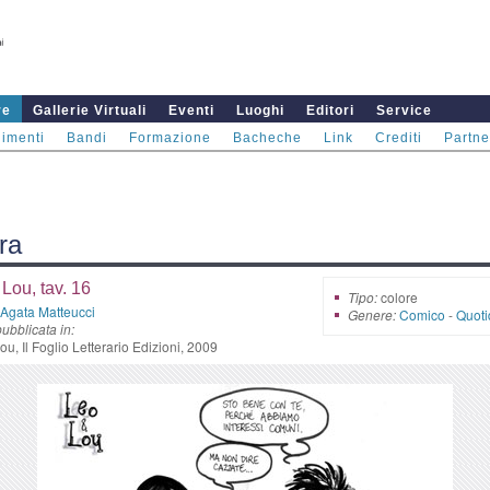
re
Gallerie Virtuali
Eventi
Luoghi
Editori
Service
imenti
Bandi
Formazione
Bacheche
Link
Crediti
Partne
ra
Lou, tav. 16
Tipo:
colore
Agata Matteucci
Genere:
Comico
-
Quoti
ubblicata in:
u, Il Foglio Letterario Edizioni, 2009