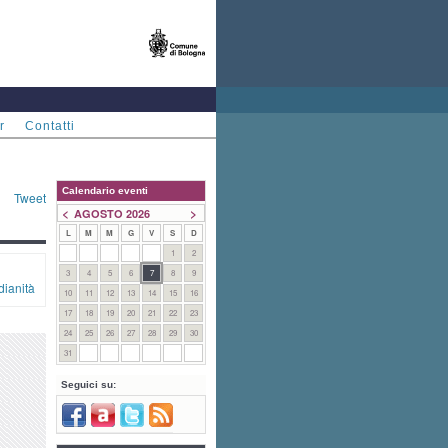
r
Contatti
Calendario eventi
Tweet
<
>
AGOSTO 2026
L
M
M
G
V
S
D
1
2
3
4
5
6
7
8
9
dianità
10
11
12
13
14
15
16
17
18
19
20
21
22
23
24
25
26
27
28
29
30
31
Seguici su: