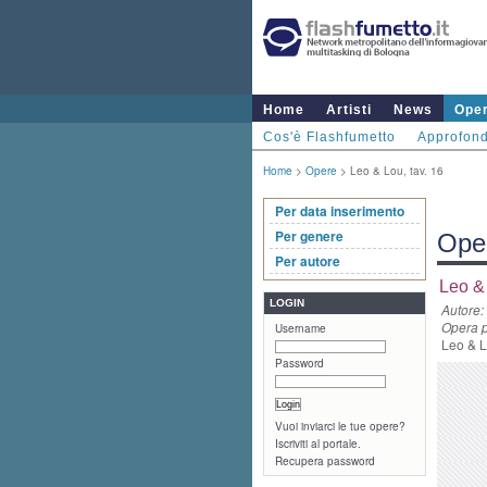
Home
Artisti
News
Ope
Cos'è Flashfumetto
Approfond
Home
>
Opere
> Leo & Lou, tav. 16
Per data inserimento
Per genere
Ope
Per autore
Leo & 
LOGIN
Autore:
Opera p
Username
Leo & Lo
Password
Vuoi inviarci le tue opere?
Iscriviti al portale.
Recupera password