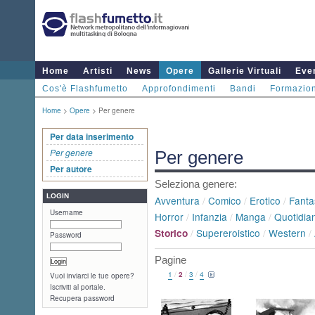
Home
Artisti
News
Opere
Gallerie Virtuali
Even
Cos'è Flashfumetto
Approfondimenti
Bandi
Formazio
Home
>
Opere
> Per genere
Per data inserimento
Per genere
Per genere
Per autore
Seleziona genere:
LOGIN
Avventura
/
Comico
/
Erotico
/
Fanta
Username
Horror
/
Infanzia
/
Manga
/
Quotidian
/
Supereroistico
/
Western
/
Storico
Password
Pagine
1
/
2
/
3
/
4
Vuoi inviarci le tue opere?
Iscriviti al portale.
Recupera password