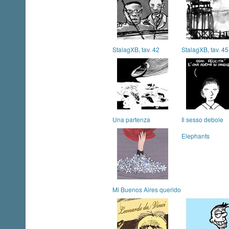
StalagXB, tav. 42
StalagXB, tav. 45
Una partenza
Il sesso debole
Elephants
Mi Buenos Aires querido