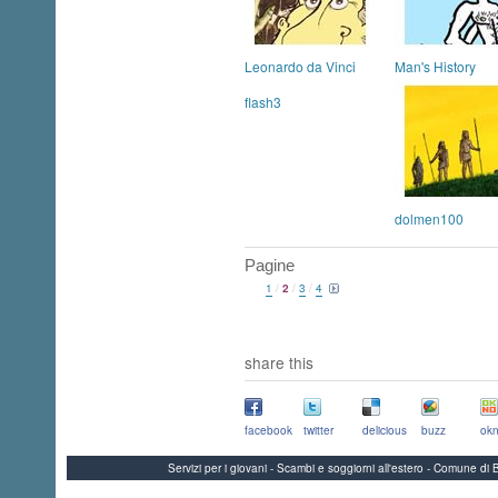
Leonardo da Vinci
Man's History
flash3
dolmen100
Pagine
1
/
2
/
3
/
4
share this
facebook
twitter
delicious
buzz
okn
Servizi per i giovani - Scambi e soggiorni all'estero - Comune 