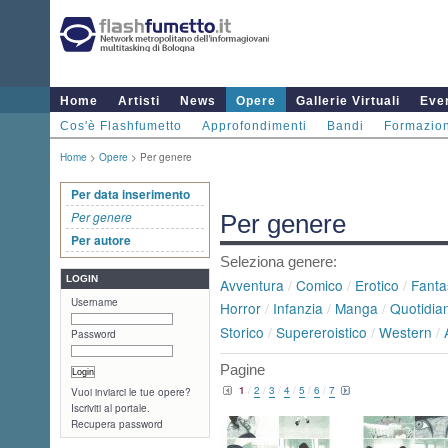
Home
Artisti
News
Opere
Gallerie Virtuali
Even
Cos'è Flashfumetto
Approfondimenti
Bandi
Formazio
Home
>
Opere
> Per genere
Per data inserimento
Per genere
Per genere
Per autore
Seleziona genere:
LOGIN
Avventura
/
Comico
/
Erotico
/
Fanta
Username
Horror
/
Infanzia
/
Manga
/
Quotidian
Storico
/
Supereroistico
/
Western
/
Password
Pagine
1
/
2
/
3
/
4
/
5
/
6
/
7
Vuoi inviarci le tue opere?
Iscriviti al portale.
Recupera password