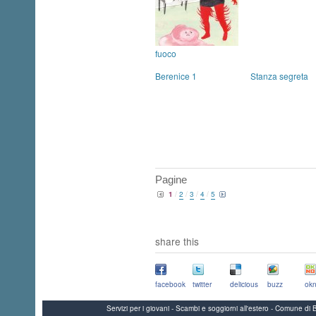
fuoco
Berenice 1
Stanza segreta
Pagine
1
/
2
/
3
/
4
/
5
share this
facebook
twitter
delicious
buzz
okn
Servizi per i giovani - Scambi e soggiorni all'estero - Comune 