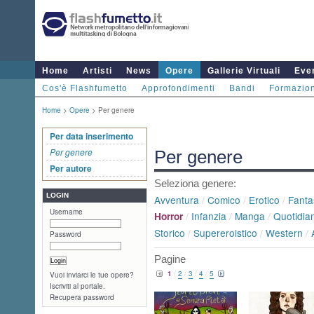
Home
Artisti
News
Opere
Gallerie Virtuali
Even
Cos'è Flashfumetto
Approfondimenti
Bandi
Formazio
Home
>
Opere
> Per genere
Per data inserimento
Per genere
Per genere
Per autore
Seleziona genere:
LOGIN
Avventura
/
Comico
/
Erotico
/
Fanta
Username
/
Infanzia
/
Manga
/
Quotidian
Horror
Storico
/
Supereroistico
/
Western
/
Password
Pagine
1
/
2
/
3
/
4
/
5
Vuoi inviarci le tue opere?
Iscriviti al portale.
Recupera password