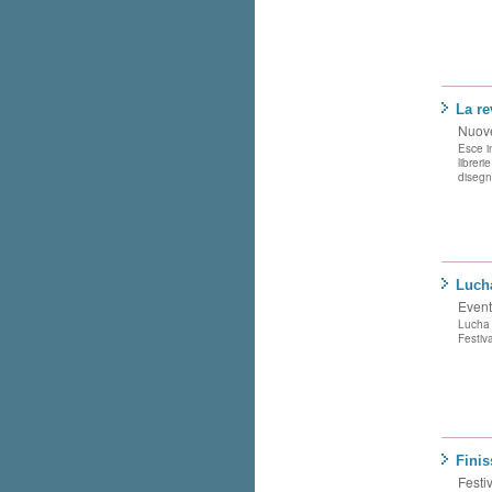
La re
Nuove
Esce in
libreri
disegn
Lucha
Eventi
Lucha 
Festiv
Finis
Festi