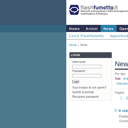
Home
Artisti
News
Ope
Cos'è Flashfumetto
Approfond
Home
> News
LOGIN
Username
New
Password
Per tipo
Tutti
/
Amb
/
Istituzion
Vuoi inviarci le tue opere?
Iscriviti al portale.
Pagine
Recupera password
...
1
2
Il vi
Festi
Guarda