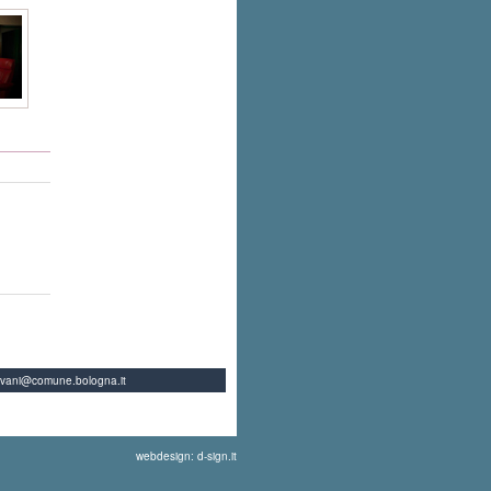
ovani@comune.bologna.it
webdesign: d-sign.it