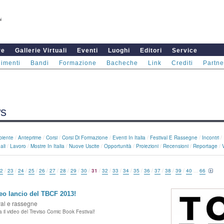
re
Gallerie Virtuali
Eventi
Luoghi
Editori
Service
imenti
Bandi
Formazione
Bacheche
Link
Crediti
Partne
s
iente
/
Anteprime
/
Corsi
/
Corsi Di Formazione
/
Eventi In Italia
/
Festival E Rassegne
/
Incontri
/
ali
/
Lavoro
/
Mostre In Italia
/
Nuove Uscite
/
Opportunità
/
Proiezioni
/
Recensioni
/
Reportage
/
2
/
23
/
24
/
25
/
26
/
27
/
28
/
29
/
30
/
31
/
32
/
33
/
34
/
35
/
36
/
37
/
38
/
39
/
40
...
66
deo lancio del TBCF 2013!
val e rassegne
 il video del Treviso Comic Book Festival!