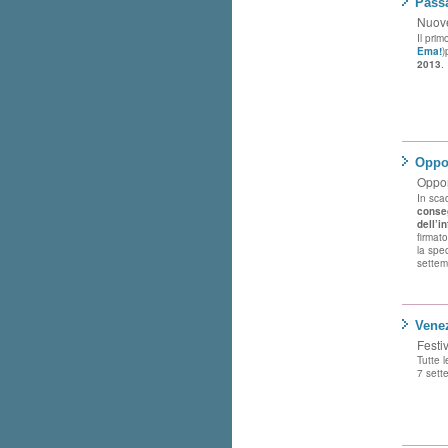
Pass
Nuove
Il pri
Ema!
)
2013
.
Oppor
Oppor
In sca
conseg
dell’i
firmato
la spe
settem
Venez
Festi
Tutte l
7 sett