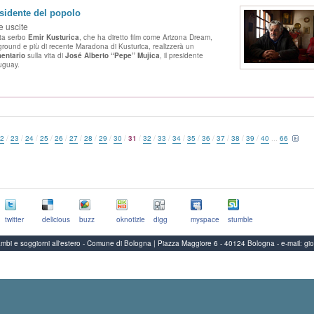
esidente del popolo
 uscite
ista serbo
Emir Kusturica
, che ha diretto film come Arizona Dream,
round e più di recente Maradona di Kusturica, realizzerà un
entario
sulla vita di
José Alberto “Pepe” Mujica
, il presidente
ruguay.
2
/
23
/
24
/
25
/
26
/
27
/
28
/
29
/
30
/
31
/
32
/
33
/
34
/
35
/
36
/
37
/
38
/
39
/
40
...
66
twitter
delicious
buzz
oknotizie
digg
myspace
stumble
Scambi e soggiorni all'estero - Comune di Bologna | Piazza Maggiore 6 - 40124 Bologna
-
e-mail:
gi