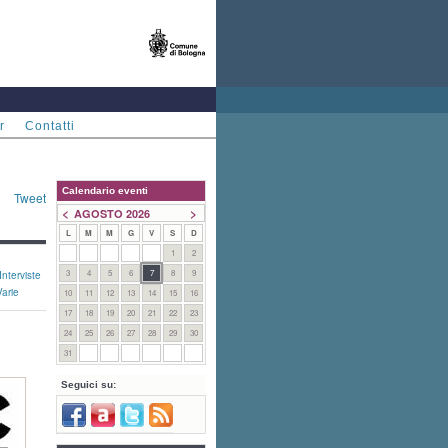
r
Contatti
Calendario eventi
Tweet
<
>
AGOSTO 2026
L
M
M
G
V
S
D
1
2
3
4
5
6
7
8
9
Interviste
Varie
10
11
12
13
14
15
16
17
18
19
20
21
22
23
24
25
26
27
28
29
30
31
Seguici su: