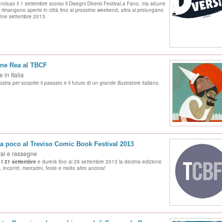
oncluso il 1 settembre scorso il Disegni Diversi Festival,a Fano, ma alcune
 rimangono aperte in città fino al prossimo weekend, altra si prolungano
 fine settembre 2013.
ne Rea al TBCF
 in Italia
tra per scoprire il passato e il futuro di un grande illustratore italiano.
 poco al Treviso Comic Book Festival 2013
val e rassegne
 il
21 settembre
e durerà fino al 29 settembre 2013 la decima edizione.
 incontri, mercatini, feste e molto altro ancora!