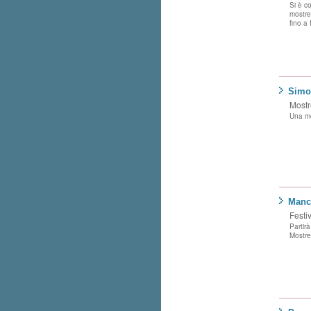
Si è c
mostre
fino a
Simo
Mostre
Una mos
Manca
Festi
Partirà
Mostre,