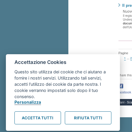
Il pr
Nuove
Il reg
Underg
docum
dell’U
Pagine
...
1
2
Accettazione Cookies
Questo sito utilizza dei cookie che ci aiutano a
share this
fornire i nostri servizi. Utilizzando tali servizi,
accetti l'utilizzo dei cookie da parte nostra. I
cookie verranno impostati solo dopo il tuo
facebook
consenso.
Personalizza
Servizi per i giovani - 
ACCETTA TUTTI
RIFIUTA TUTTI