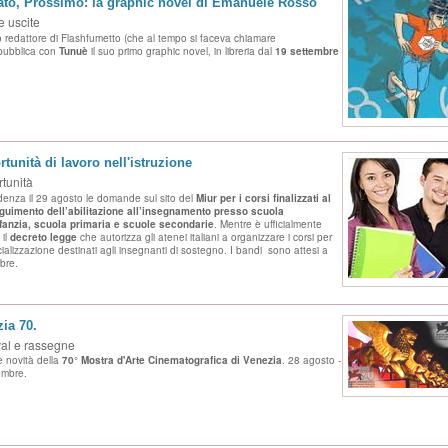
ato, Prossimo: la graphic novel di Emanuele Rosso
 uscite
mo redattore di Flashfumetto (che al tempo si faceva chiamare
pubblica con
Tunuè
il suo primo graphic novel, in libreria dal
19 settembre
tunità di lavoro nell'istruzione
tunità
denza il 29 agosto le domande sul sito del
Miur per i corsi finalizzati al
uimento dell’abilitazione all’insegnamento presso scuola
nfanzia, scuola primaria e scuole secondarie
.
Mentre è ufficialmente
 il
decreto legge
che autorizza gli atenei italiani a organizzare i corsi per
cializzazione destinati agli insegnanti di sostegno. I bandi sono attesi a
bre.
ia 70.
val e rassegne
e novità della
70° Mostra d'Arte Cinematografica di Venezia
. 28 agosto -
embre.