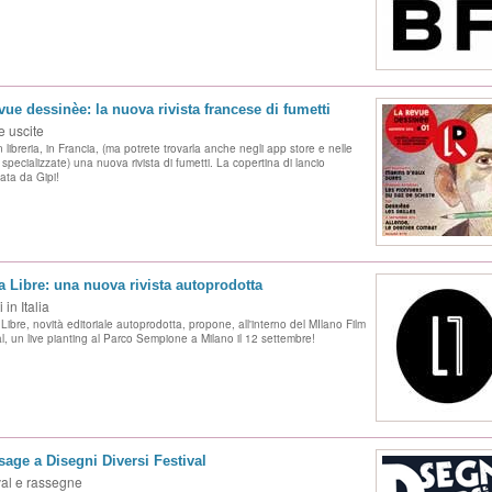
vue dessinèe: la nuova rivista francese di fumetti
 uscite
 libreria, in Francia, (ma potrete trovarla anche negli app store e nelle
e specializzate) una nuova rivista di fumetti. La copertina di lancio
ata da Gipi!
 Libre: una nuova rivista autoprodotta
 in Italia
Libre, novità editoriale autoprodotta, propone, all'interno del MIlano Film
al, un live pianting al Parco Sempione a Milano il 12 settembre!
sage a Disegni Diversi Festival
val e rassegne