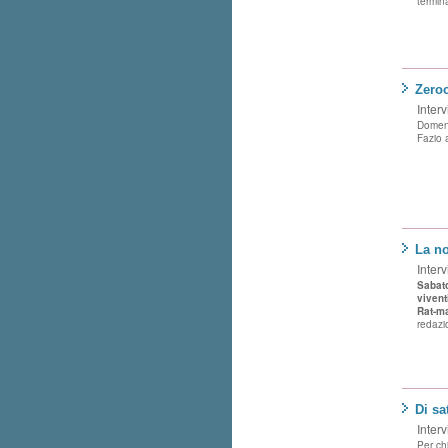
termina
Zeroc
Interv
Domen
Fazio
La no
Interv
Sabat
vivent
Rat-m
redazi
Di sa
Interv
Per ch