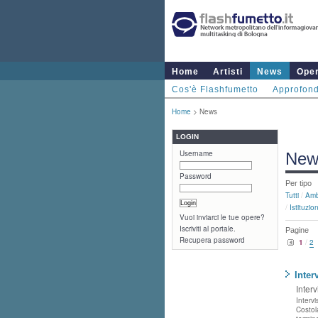
Home
Artisti
News
Ope
Cos'è Flashfumetto
Approfond
Home
> News
LOGIN
Username
New
Password
Per tipo
Tutti
/
Amb
/
Istituzion
Vuoi inviarci le tue opere?
Iscriviti al portale.
Pagine
Recupera password
1
/
2
Inter
Interv
Interv
Costol