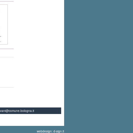
ovani@comune.bologna.it
webdesign: d-sign.it