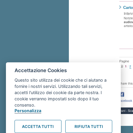
Carto
Interv
Notizi
audio
artist
Pagine
1
/
2
Accettazione Cookies
Questo sito utilizza dei cookie che ci aiutano a
share this
fornire i nostri servizi. Utilizzando tali servizi,
accetti l'utilizzo dei cookie da parte nostra. I
cookie verranno impostati solo dopo il tuo
facebook
consenso.
Personalizza
Servizi per i giovani - 
ACCETTA TUTTI
RIFIUTA TUTTI