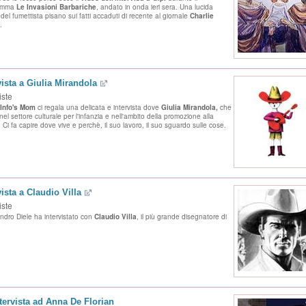
amma
Le Invasioni Barbariche
, andato in onda ieri sera. Una lucida
 del fumettista pisano sui fatti accaduti di recente al giornale
Charlie
.
vista a Giulia Mirandola
iste
Info's Mom
ci regala una delicata e intervista dove
Giulia Mirandola,
che
el settore culturale per l'infanzia e nell'ambito della promozione alla
. Ci fa capire dove vive e perchè, il suo lavoro, il suo sguardo sulle cose.
vista a Claudio Villa
iste
ndro Diele ha intervistato con
Claudio Villa
, il più grande disegnatore di
tervista ad Anna De Florian