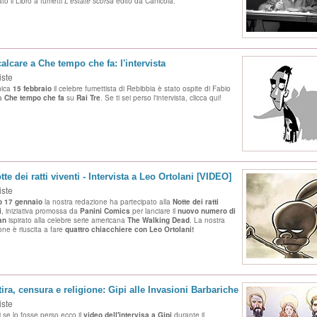
to il Libro a fumetti
L'estate scorsa
edito da Canicola.
alcare a Che tempo che fa: l'intervista
iste
ica
15 febbraio
il celebre fumettista di Rebibbia è stato ospite di Fabio
 a
Che tempo che fa
su
Rai Tre
. Se ti sei perso l'intervista, clicca qui!
tte dei ratti viventi - Intervista a Leo Ortolani [VIDEO]
iste
o 17 gennaio
la nostra redazione ha partecipato alla
Notte dei ratti
i
, iniziativa promossa da
Panini Comics
per lanciare il
nuovo numero di
an
ispirato alla celebre serie americana
The Walking Dead
. La nostra
one è riuscita a fare
quattro chiacchiere con Leo Ortolani!
tira, censura e religione: Gipi alle Invasioni Barbariche
iste
i se lo fosse perso ecco il
video dell'intervisa a Gipi
durante il