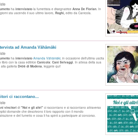
iste
fumetto
ha
intervistato
la fumettista e disegnatrice
Anna De Florian
. In
 giorni sta uscendo il suo ultimo lavoro,
Roghi,
edito da Canicola.
ntervista ad Amanda Vähämäki
iste
fumetto
ha
intervistato
Amanda Vähämäki
, in occasione dell'ultima uscita
 libro con la casa editrice
Canicola
:
Cani Selvaggi
. In attesa della sua
alla galleria
D406 di Modena
, leggete qui!
citori ci raccontano...
iste
ni vincitori
di
"Noi e gli altri"
ci raccontano e si raccontano attraverso
mplici domande che descrivono il loro rapporto con il mondo
lustrazione e del fumetto e cosa li ha spinti a partecipare al concorso.