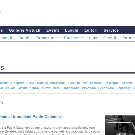
re
Gallerie Virtuali
Eventi
Luoghi
Editori
Service
imenti
Bandi
Formazione
Bacheche
Link
Crediti
Partne
s
iente
/
Anteprime
/
Corsi
/
Corsi Di Formazione
/
Eventi In Italia
/
Festival E Rassegne
/
Incontri
/
ali
/
Lavoro
/
Mostre In Italia
/
Nuove Uscite
/
Opportunità
/
Proiezioni
/
Recensioni
/
Reportage
/
vista al fumettista Paolo Cattaneo
iste
ista a Paolo Cattaneo, autore di
racconti brevi apparsi sullle antologie
a e Delebile, sulla rivista Lo straniero e per retinacomics.org. Ha da poco