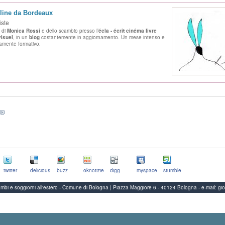
line da Bordeaux
iste
e di
Monica Rossi
e dello scambio presso l’
écla - écrit cinéma livre
visuel
, in un
blog
costantemente in aggiornamento. Un mese intenso e
icamente formativo.
twitter
delicious
buzz
oknotizie
digg
myspace
stumble
Scambi e soggiorni all'estero - Comune di Bologna | Piazza Maggiore 6 - 40124 Bologna
-
e-mail:
gi