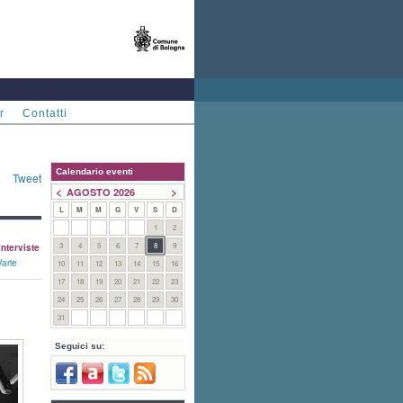
r
Contatti
Calendario eventi
Tweet
<
>
AGOSTO 2026
L
M
M
G
V
S
D
1
2
3
4
5
6
7
8
9
Interviste
Varie
10
11
12
13
14
15
16
17
18
19
20
21
22
23
24
25
26
27
28
29
30
31
Seguici su: