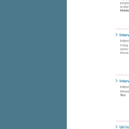
progr
analisi
Hebdo
Inter
Interv
Il blog
opera n
lettura
Inter
Interv
Alessa
Tex!
Un'in