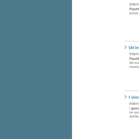
Interv
Flash
questi
Un'i
Interv
Flash
del suo
mostra 
I vin
Interv
I
giova
tre se
dell'il