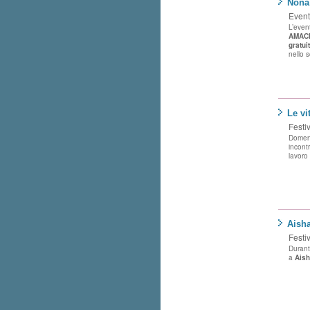
Nona
Eventi
L’even
AMAC
gratui
nello 
Le vi
Festi
Domeni
incontr
lavoro
Aisha
Festi
Durant
a
Aish