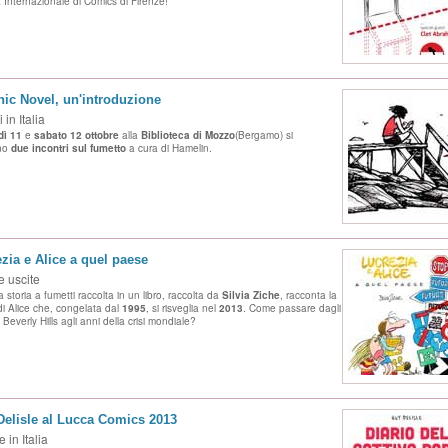
 Internazionale di Comics di Firenze!
ic Novel, un'introduzione
 in Italia
dì 11
e
sabato 12 ottobre
alla
Biblioteca di Mozzo
(Bergamo) si
no
due incontri
sul fumetto
a cura di Hamelin.
zia e Alice a quel paese
 uscite
a storia a fumetti raccolta in un libro, raccolta da
Silvia Ziche
, racconta la
 di Alice che, congelata dal
1995
, si risveglia nel
2013
. Come passare dagli
 Beverly Hills agli anni della crisi mondiale?
elisle al Lucca Comics 2013
 in Italia