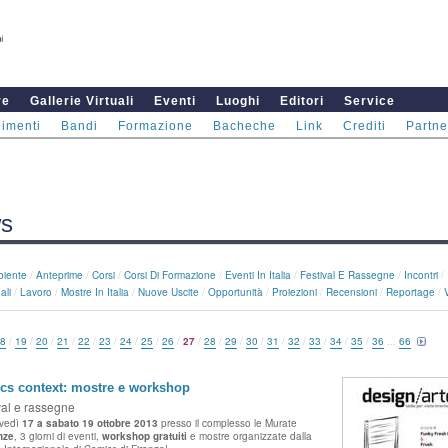
re
Gallerie Virtuali
Eventi
Luoghi
Editori
Service
imenti
Bandi
Formazione
Bacheche
Link
Crediti
Partne
s
iente
/
Anteprime
/
Corsi
/
Corsi Di Formazione
/
Eventi In Italia
/
Festival E Rassegne
/
Incontri
/
ali
/
Lavoro
/
Mostre In Italia
/
Nuove Uscite
/
Opportunità
/
Proiezioni
/
Recensioni
/
Reportage
/
8
/
19
/
20
/
21
/
22
/
23
/
24
/
25
/
26
/
27
/
28
/
29
/
30
/
31
/
32
/
33
/
34
/
35
/
36
...
66
cs context: mostre e workshop
val e rassegne
ovedì
17 a sabato 19 ottobre 2013
presso il complesso le Murate
nze
, 3 giorni di eventi,
workshop gratuiti
e mostre organizzate dalla