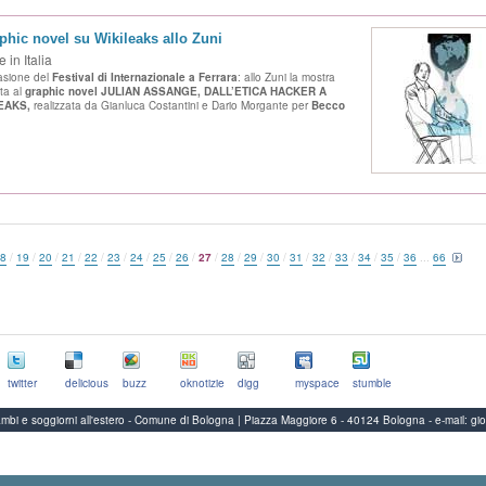
aphic novel su Wikileaks allo Zuni
 in Italia
asione del
Festival di Internazionale a Ferrara
: allo Zuni la mostra
ta al
graphic novel
JULIAN ASSANGE, DALL’ETICA HACKER A
EAKS,
realizzata da Gianluca Costantini e Dario Morgante per
Becco
.
8
/
19
/
20
/
21
/
22
/
23
/
24
/
25
/
26
/
27
/
28
/
29
/
30
/
31
/
32
/
33
/
34
/
35
/
36
...
66
twitter
delicious
buzz
oknotizie
digg
myspace
stumble
Scambi e soggiorni all'estero - Comune di Bologna | Piazza Maggiore 6 - 40124 Bologna
-
e-mail:
gi