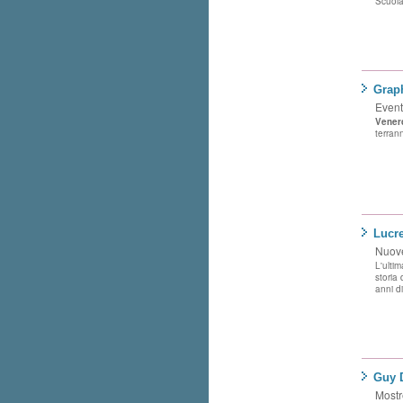
Scuola
Graph
Eventi
Vener
terran
Lucre
Nuove
L'ultim
storia
anni di
Guy D
Mostre