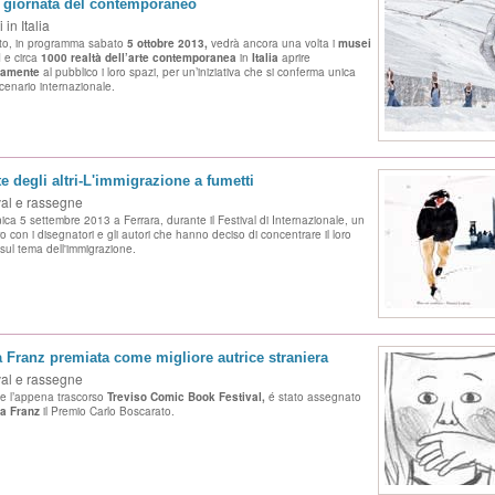
 giornata del contemporaneo
 in Italia
to, in programma sabato
5 ottobre 2013,
vedrà ancora una volta i
musei
I
e circa
1000 realtà
dell’arte contemporanea
in
Italia
aprire
tamente
al pubblico i loro spazi, per un’iniziativa che si conferma unica
scenario internazionale.
te degli altri-L'immigrazione a fumetti
val e rassegne
ca 5 settembre 2013 a Ferrara, durante il Festival di Internazionale, un
o con i disegnatori e gli autori che hanno deciso di concentrare il loro
 sul tema dell'immigrazione.
 Franz premiata come migliore autrice straniera
val e rassegne
e l’appena trascorso
Treviso Comic Book Festival,
é stato assegnato
a Franz
il Premio Carlo Boscarato.