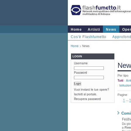
Home
Artisti
News
Ope
Cos'è Flashfumetto
Approfond
Home
> News
LOGIN
Username
New
Password
Per tipo
Tutti
/
Amb
/
Istituzion
Vuoi inviarci le tue opere?
Iscriviti al portale.
Pagine
Recupera password
...
1
1
Comi
Festi
Da gi
a
Fire