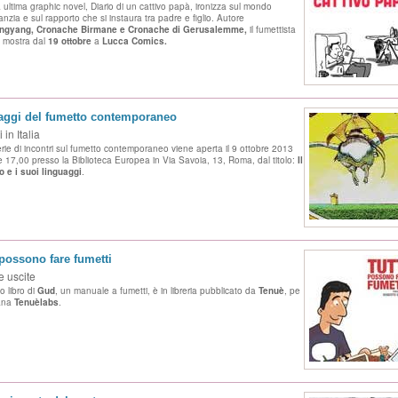
 ultima graphic novel, Diario di un cattivo papà, ironizza sul mondo
fanzia e sul rapporto che si instaura tra padre e figlio. Autore
ngyang, Cronache Birmane e Cronache di Gerusalemme,
il fumettista
n mostra dal
19 ottobre
a
Lucca Comics.
aggi del fumetto contemporaneo
 in Italia
rie di incontri sul fumetto contemporaneo viene aperta il 9 ottobre 2013
re 17,00 presso la Biblioteca Europea in Via Savoia, 13, Roma, dal titolo:
Il
o e i
suoi linguaggi
.
 possono fare fumetti
 uscite
o libro di
Gud
, un manuale a fumetti, è in libreria pubblicato da
Tenuè
, pe
lana
Tenuèlabs
.