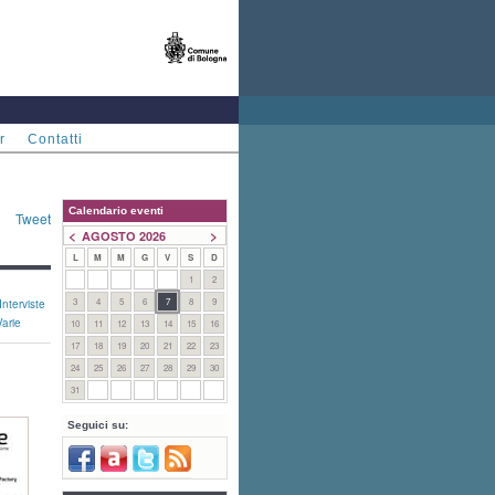
r
Contatti
Calendario eventi
Tweet
<
>
AGOSTO 2026
L
M
M
G
V
S
D
1
2
3
4
5
6
7
8
9
Interviste
Varie
10
11
12
13
14
15
16
17
18
19
20
21
22
23
24
25
26
27
28
29
30
31
Seguici su: