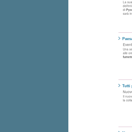
La sua
dell'in
di
Pyo
sarà i
Paes
Eventi
Una se
alle o
fumett
Tutti
Nuove
Il nuov
la col