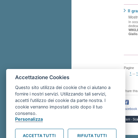
Il gr
Mostre
In occ
dedica
WIKIL
Giallo
Pagine
...
1
1
Accettazione Cookies
Questo sito utilizza dei cookie che ci aiutano a
share this
fornire i nostri servizi. Utilizzando tali servizi,
accetti l'utilizzo dei cookie da parte nostra. I
cookie verranno impostati solo dopo il tuo
facebook
consenso.
Personalizza
Servizi per i giovani - 
ACCETTA TUTTI
RIFIUTA TUTTI