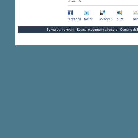
share this
facebook
twitter
delicious
buzz
okn
Servizi per i giovani - Scambi e soggiorni all'estero - Comune 