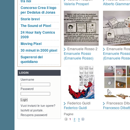
tra noi
Valeria Prosperi
Alberto Giamma
Concorso Crea il logo
per Dedalus di Jonas
Storie brevi
The Sound of Pixel
24 Hour Italy Comics
2009
Moving Pixel
Emanuele Rosso 2
Emanuele Ros
30 minuti in 2000 pixel
Emanuele Rosso
Emanuele Ross
Supereroi del
(Emanuele Rosso)
(Emanuele Ross
quotidiano
LOGIN
Username
Password
Federico Guidi
Francesco Diba
Vuoi inviarci le tue opere?
Federico Guidi
Francesco Dibatt
Iscriviti al portale.
Pagine
Recupera password
1
/
2
/
3