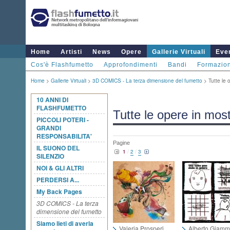
Home
Artisti
News
Opere
Gallerie Virtuali
Even
Cos'è Flashfumetto
Approfondimenti
Bandi
Formazio
Home
>
Gallerie Virtuali
>
3D COMICS - La terza dimensione del fumetto
> Tutte le 
10 ANNI DI
FLASHFUMETTO
Tutte le opere in mos
PICCOLI POTERI -
GRANDI
RESPONSABILITA'
Pagine
IL SUONO DEL
1
/
2
/
3
SILENZIO
NOI & GLI ALTRI
PERDERSI A...
My Back Pages
3D COMICS - La terza
dimensione del fumetto
Siamo lieti di averla
Valeria Prosperi
Alberto Giamm