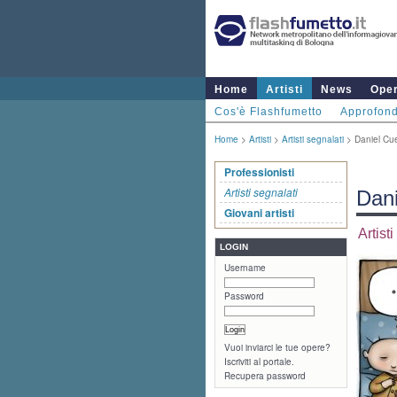
Home
Artisti
News
Ope
Cos'è Flashfumetto
Approfond
Home
>
Artisti
>
Artisti segnalati
> Daniel Cue
Professionisti
Artisti segnalati
Dani
Giovani artisti
Artist
LOGIN
Username
Password
Vuoi inviarci le tue opere?
Iscriviti al portale.
Recupera password