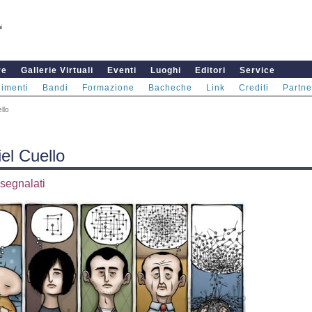
re
Gallerie Virtuali
Eventi
Luoghi
Editori
Service
imenti
Bandi
Formazione
Bacheche
Link
Crediti
Partne
llo
el Cuello
i segnalati