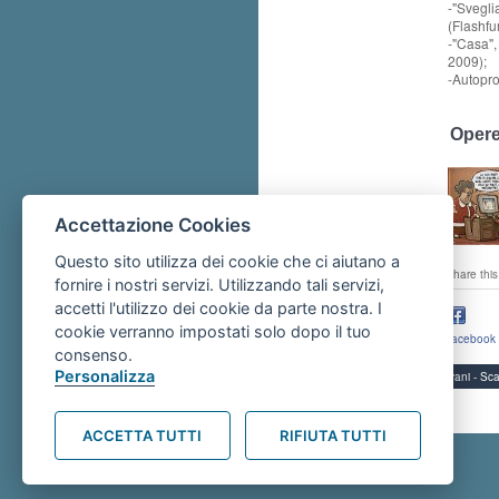
-"Svegli
(Flashfu
-"Casa",
2009);
-Autoprod
Opere
Accettazione Cookies
Questo sito utilizza dei cookie che ci aiutano a
share this
fornire i nostri servizi. Utilizzando tali servizi,
accetti l'utilizzo dei cookie da parte nostra. I
cookie verranno impostati solo dopo il tuo
facebook
consenso.
Personalizza
Servizi per i giovani - 
ACCETTA TUTTI
RIFIUTA TUTTI