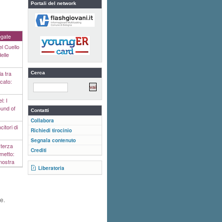
Portali del network
legate
el Cuello
delle
la tra
Cerca
icato:
l: I
ound of
Contatti
Collabora
citori di
Richiedi tirocinio
Segnala contenuto
terza
Crediti
metto:
 mostra
Liberatoria
e.