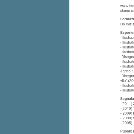
www.imag
siamo co
Formazi
Ho inizi
Esperie
-Illustra
-Illustr
-Illustr
-Illustr
-Disegna
-Illustr
-Illustr
Agricolt
-Disegna
vita” (2
-Illustr
-Illustr
Segnala
-(2011)
-(2010)
-(2009)
-(2009)
-(2005)
Pubblica