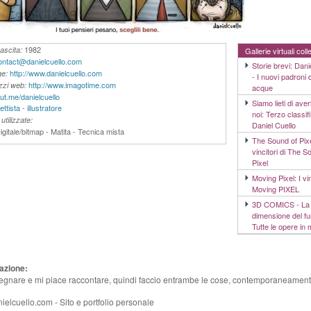
1982
ascita:
Gallerie virtuali col
ontact@danielcuello.com
Storie brevi: Dani
http://www.danielcuello.com
e:
- I nuovi padroni 
http://www.imagotime.com
rizzi web:
acque
out.me/danielcuello
Siamo lieti di aver
ettista
-
illustratore
noi: Terzo classif
utilizzate:
Daniel Cuello
igitale/bitmap - Matita - Tecnica mista
The Sound of Pixe
vincitori di The S
Pixel
Moving Pixel: I vin
Moving PIXEL
3D COMICS - La 
dimensione del fu
Tutte le opere in
azione:
gnare e mi piace raccontare, quindi faccio entrambe le cose, contemporaneament
elcuello.com - Sito e portfolio personale