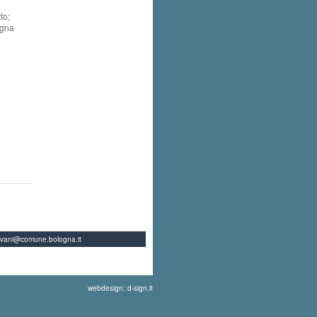
to;
ogna
ovani@comune.bologna.it
webdesign: d-sign.it