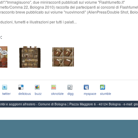
ati!"/"Immagisuono", due miniracconti pubblicati sul volume "Flashfumetto.it"
metto/Comma 22, Bologna 2010) raccolta dei partecipanti ai concorsi di Flashfumet
 racconto breve pubblicato sul volume "nuovimondi" (AlienPress/Double Shot, Bol
uzioni, fumetti e illustrazioni per tutti i palati...
:
twitter
delicious
buzz
oknotizie
digg
myspace
stumble
Scambi e soggiorni all'estero - Comune di Bologna | Piazza Maggiore 6 - 40124 Bologna
-
e-mail:
gi