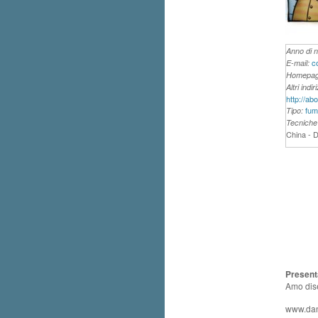
Anno di n
c
E-mail:
Homepag
Altri indi
http://ab
fum
Tipo:
Tecniche 
China - D
Present
Amo dise
www.dani