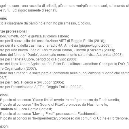
otime.com - una raccolta di articoli, più o meno veri/più o meno seri, sul mondo c
struiti. Tutti rigorosamente disegnati.
one:
ato a disegnare da bambino e non ho più smesso, tutto qui.
nze professionali:
zioni, fumetti, loghi e grafica su commissione;
atore per il nuovo sito dell'associazione AIET di Reggio Emilia (2010);
atore per il sito della trasmissione radioRAI Amnésia (giugno/luglio 2009);
atore per una nuova linea di T-shirts della Bakoa, Ginevra (Svizzera) (2009);
tore del fumetto “Dante”, pubblicato mensilmente sulla rivista Autronica (2008);
atore per Pianeta Cuore, periodico di Rovigo (2008);
atore del libro “Urban Agricolture” di Ester Bonitatibus e Jonathan Cook per la FAO,
ure Organization (2007);
tore del fumetto “Le solite parole” contenuto nella pubblicazione “Il dono che camb
006/7)
atore per "ReS, Ricerca e Sviluppo" (2005);
atore per l'associazione AIET di Reggio Emilia (2002/3).
zioni:
3°
posto al concorso "Siamo lieti di averla tra noi", promosso da Flashfumetto;
1°
posto al concorso "The Sound of Pixel", promosso da Flashfumetto;
Finalista
al Lucca Comic Contest;
2°
posto al concorso "Moving Pixel", promosso da Flashfumetto;
1°
posto al concorso "In-dipendenza", promosso dai comuni di Udine e Pordenone.
zioni: