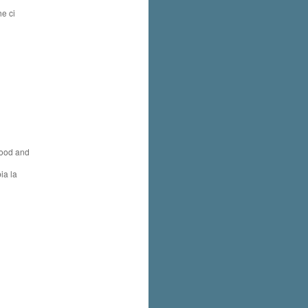
he ci
 Food and
ia la