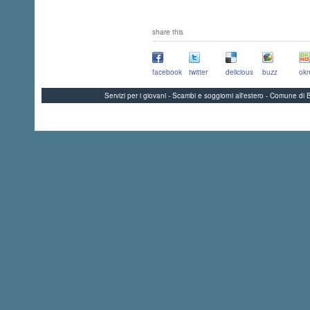
share this
facebook
twitter
delicious
buzz
okn
Servizi per i giovani - Scambi e soggiorni all'estero - Comune 