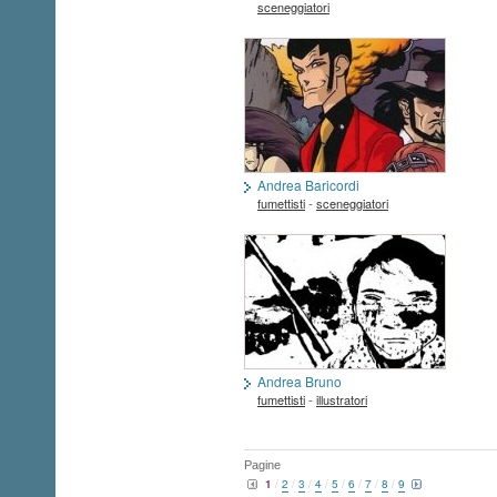
sceneggiatori
Andrea Baricordi
-
fumettisti
sceneggiatori
Andrea Bruno
-
fumettisti
illustratori
Pagine
1
/
2
/
3
/
4
/
5
/
6
/
7
/
8
/
9