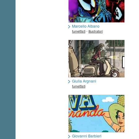
Marcello Albano
-
fumettisti
illustratori
Giulia Argnani
fumettisti
Giovanni Barbieri