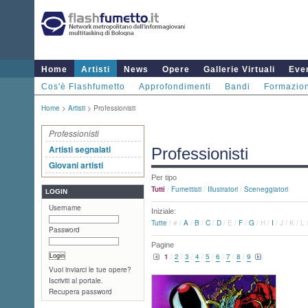
Home
Artisti
News
Opere
Gallerie Virtuali
Even
Cos'è Flashfumetto
Approfondimenti
Bandi
Formazio
Home
>
Artisti
> Professionisti
Professionisti
Artisti segnalati
Professionisti
Giovani artisti
Per tipo
Tutti
/
Fumettisti
/
Illustratori
/
Sceneggiatori
LOGIN
Username
Iniziale:
Tutte
/
#
/
A
/
B
/
C
/
D
/
E
/
F
/
G
/
H
/
I
/
J
/
K
/
L
Password
Pagine
1
/
2
/
3
/
4
/
5
/
6
/
7
/
8
/
9
Vuoi inviarci le tue opere?
Iscriviti al portale.
Recupera password