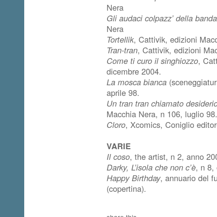
Nera
Gli audaci colpazz’ della band
Nera
Tortellik
, Cattivik, edizioni Ma
Tran-tran
, Cattivik, edizioni M
Come ti curo il singhiozzo
, Cat
dicembre 2004.
La mosca bianca
(sceneggiatura
aprile 98.
Un tran tran chiamato desideri
Macchia Nera, n 106, luglio 98
Cloro
, Xcomics, Coniglio editor
VARIE
Il coso
, the artist, n 2, anno 20
Darky, L’isola che non c’è
, n 8,
Happy Birthday
, annuario del f
(copertina).
share this