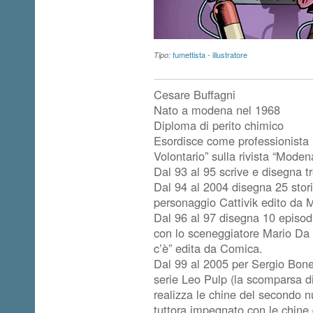
fumettista
-
illustratore
Tipo:
Cesare Buffagni
Nato a modena nel 1968
Diploma di perito chimico
Esordisce come professionista n
Volontario” sulla rivista “Mod
Dal 93 al 95 scrive e disegna tre
Dal 94 al 2004 disegna 25 stori
personaggio Cattivik edito da 
Dal 96 al 97 disegna 10 episod
con lo sceneggiatore Mario Da R
c’è” edita da Comica.
Dal 99 al 2005 per Sergio Bonel
serie Leo Pulp (la scomparsa d
realizza le chine del secondo n
tuttora impegnato con le chine