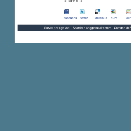
facebook
twitter
delicious
buzz
okn
Servizi per i giovani - Scambi e soggiorni all'estero - Comune 