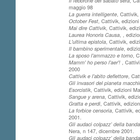
Il febbrone del sabato sera
, Ca
maggio 98
La guerra intelligente
, Cattivik
October Fest
, Cattivik, edizio
Mai dire Cattivik
, Cattivik, ed
Laurea Honoris Causa
, , edizi
L'ultima epistola
, Cattivik, edi
Il bambino sperimentale
, ediz
La sposo l'ammazzo e torno
, C
Mamm' ho perso l'aer'!
, Cattiv
2000
Cattivik e l'abito deflettore
, Cat
Gli invasori del pianeta macch
Esorcistik
, Cattivik, edizioni M
Sangue y arena
, Cattivik, edi
Gratta e perdi
, Cattivik, edizi
La forbice censoria
, Cattivik, 
2001.
Gli audaci colpazz’ della band
Nera, n 147, dicembre 2001.
Gli audaci colpazz’ della band