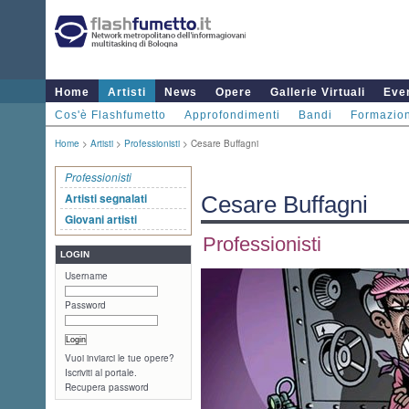
Home
Artisti
News
Opere
Gallerie Virtuali
Even
Cos'è Flashfumetto
Approfondimenti
Bandi
Formazio
Home
>
Artisti
>
Professionisti
> Cesare Buffagni
Professionisti
Artisti segnalati
Cesare Buffagni
Giovani artisti
Professionisti
LOGIN
Username
Password
Vuoi inviarci le tue opere?
Iscriviti al portale.
Recupera password