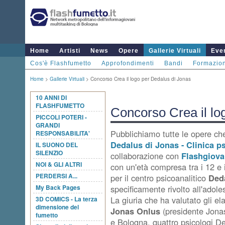
Home
Artisti
News
Opere
Gallerie Virtuali
Even
Cos'è Flashfumetto
Approfondimenti
Bandi
Formazio
Home
>
Gallerie Virtuali
> Concorso Crea il logo per Dedalus di Jonas
10 ANNI DI
FLASHFUMETTO
Concorso Crea il lo
PICCOLI POTERI -
GRANDI
Pubblichiamo tutte le opere ch
RESPONSABILITA'
Dedalus di Jonas - Clinica p
IL SUONO DEL
SILENZIO
collaborazione con
Flashgiovan
NOI & GLI ALTRI
con un'età compresa tra i 12 e 
PERDERSI A...
per il centro psicoanalitico
Ded
My Back Pages
specificamente rivolto all'adole
La giuria che ha valutato gli e
3D COMICS - La terza
dimensione del
Jonas Onlus
(presidente Jona
fumetto
e Bologna, quattro psicologi D