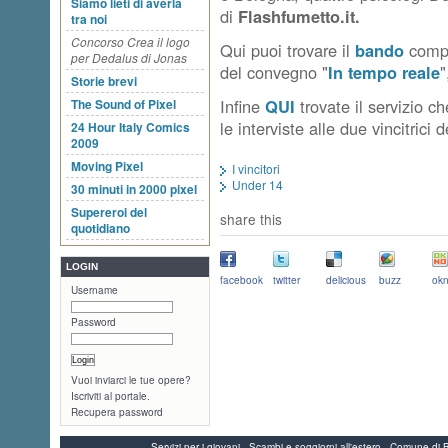
Siamo lieti di averla
di
Flashfumetto.it.
tra noi
Concorso Crea il logo
Qui puoi trovare il
bando
compl
per Dedalus di Jonas
del convegno "
In tempo reale
"
Storie brevi
Infine
QUI
trovate il servizio 
The Sound of Pixel
le interviste alle due vincitrici 
24 Hour Italy Comics
2009
Moving Pixel
I vincitori
Under 14
30 minuti in 2000 pixel
Supereroi del
share this
quotidiano
LOGIN
facebook
twitter
delicious
buzz
okn
Username
Password
Vuoi inviarci le tue opere?
Iscriviti al portale.
Recupera password
Servizi per i giovani - Scambi e soggiorni all'estero - Comune 