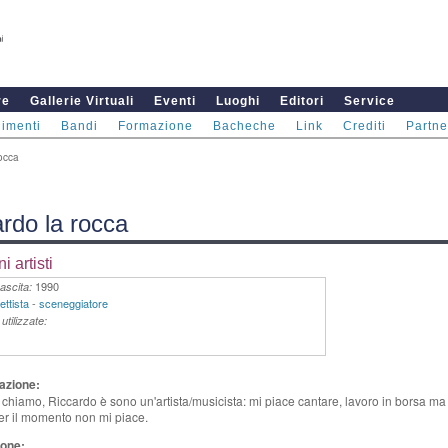
re
Gallerie Virtuali
Eventi
Luoghi
Editori
Service
imenti
Bandi
Formazione
Bacheche
Link
Crediti
Partne
rocca
ardo la rocca
i artisti
1990
ascita:
ettista
-
sceneggiatore
utilizzate:
azione:
 chiamo, Riccardo è sono un'artista/musicista: mi piace cantare, lavoro in borsa ma
er il momento non mi piace.
one: