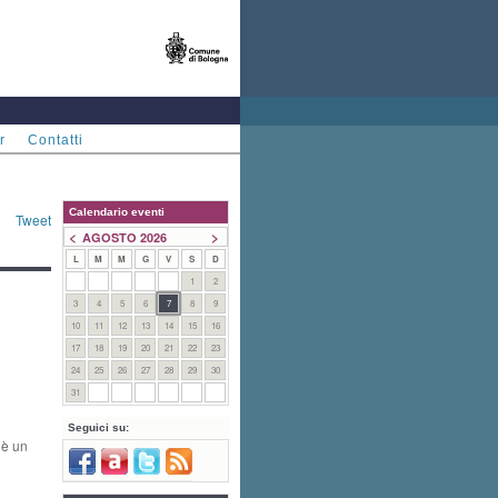
r
Contatti
Calendario eventi
Tweet
<
>
AGOSTO 2026
L
M
M
G
V
S
D
1
2
3
4
5
6
7
8
9
10
11
12
13
14
15
16
17
18
19
20
21
22
23
24
25
26
27
28
29
30
31
Seguici su:
 è un