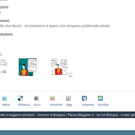
zioni:
o
zioni:
tte che faccio.. mi piacciono e spero che vengano pubblicate presto
duzioni:
:
twitter
delicious
buzz
oknotizie
digg
myspace
stumble
Scambi e soggiorni all'estero - Comune di Bologna | Piazza Maggiore 6 - 40124 Bologna
-
e-mail:
gi