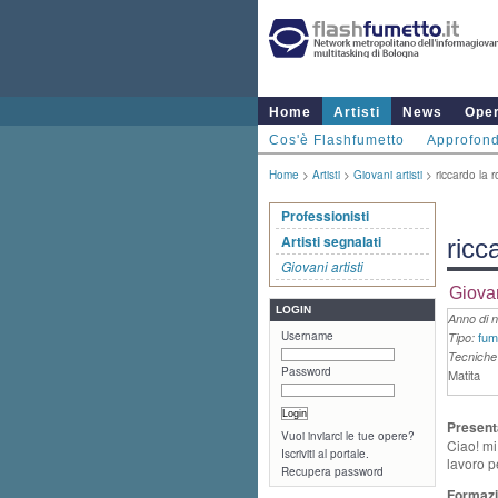
Home
Artisti
News
Ope
Cos'è Flashfumetto
Approfond
Home
>
Artisti
>
Giovani artisti
> riccardo la 
Professionisti
Artisti segnalati
ricc
Giovani artisti
Giovan
LOGIN
Anno di n
Username
fum
Tipo:
Tecniche 
Password
Matita
Present
Vuoi inviarci le tue opere?
Ciao! mi
Iscriviti al portale.
lavoro p
Recupera password
Formazi