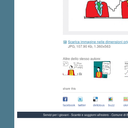
Scarica immagine nelle dimensioni ori
JPG, 107.90 Kb, 1.360x563
Altre dello stesso autore:
share this
facebook
twitter
delicious
buzz
okn
Servizi per i giovani - Scambi e soggiorni all'estero - Comune 