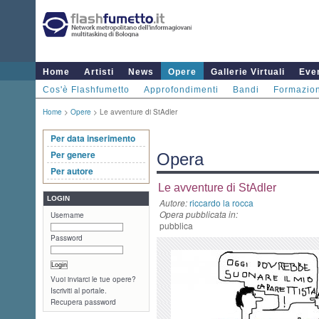
Home
Artisti
News
Opere
Gallerie Virtuali
Even
Cos'è Flashfumetto
Approfondimenti
Bandi
Formazio
Home
>
Opere
> Le avventure di StAdler
Per data inserimento
Per genere
Opera
Per autore
Le avventure di StAdler
LOGIN
Autore:
riccardo la rocca
Opera pubblicata in:
Username
pubblica
Password
Vuoi inviarci le tue opere?
Iscriviti al portale.
Recupera password