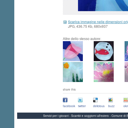
Scarica immagine nelle dimensioni ori
JPG, 436.75 Kb, 680x937
Altre dello stesso autore:
share this
facebook
twitter
delicious
buzz
okn
Servizi per i giovani - Scambi e soggiorni all'estero - Comune 