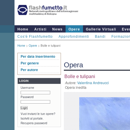
Home
Artisti
News
Opere
Gallerie Virtuali
Even
Cos'è Flashfumetto
Approfondimenti
Bandi
Formazio
Home
>
Opere
> Bolle e tulipani
Per data inserimento
Per genere
Opera
Per autore
Bolle e tulipani
LOGIN
Autore:
Valentina Andreucci
Opera inedita
Username
Password
Vuoi inviarci le tue opere?
Iscriviti al portale.
Recupera password