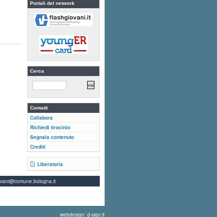
Portali del network
Cerca
Contatti
Collabora
Richiedi tirocinio
Segnala contenuto
Crediti
Liberatoria
ovani@comune.bologna.it
webdesign: d-sign.it