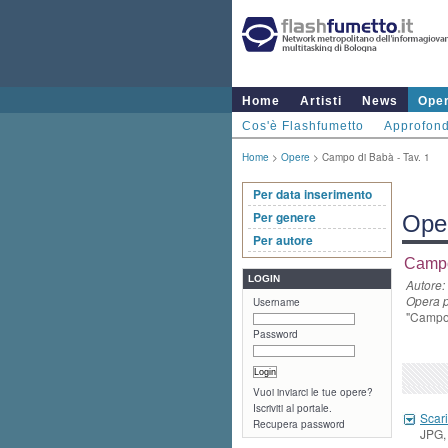
Home
Artisti
News
Ope
Cos'è Flashfumetto
Approfond
Home
>
Opere
> Campo di Babà - Tav. 1
Per data inserimento
Per genere
Ope
Per autore
Campo
LOGIN
Autore:
Opera p
Username
"Campo 
Password
Vuoi inviarci le tue opere?
Iscriviti al portale.
Scari
Recupera password
JPG,