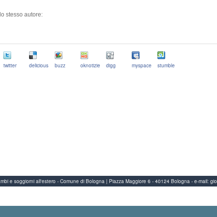
llo stesso autore:
twitter
delicious
buzz
oknotizie
digg
myspace
stumble
Scambi e soggiorni all'estero - Comune di Bologna | Piazza Maggiore 6 - 40124 Bologna
-
e-mail:
gi