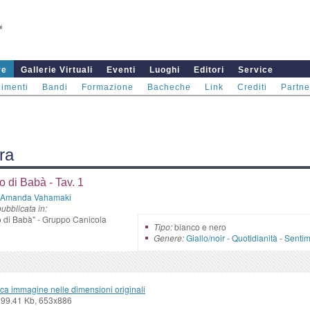
re
Gallerie Virtuali
Eventi
Luoghi
Editori
Service
imenti
Bandi
Formazione
Bacheche
Link
Crediti
Partne
ra
 di Babà - Tav. 1
Amanda Vahamaki
ubblicata in:
di Babà" - Gruppo Canicola
Tipo:
bianco e nero
Genere:
Giallo/noir
-
Quotidianità
-
Sentim
ca immagine nelle dimensioni originali
 99.41 Kb, 653x886