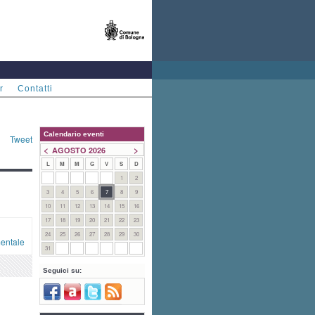
r
Contatti
Calendario eventi
Tweet
<
>
AGOSTO 2026
L
M
M
G
V
S
D
1
2
3
4
5
6
7
8
9
10
11
12
13
14
15
16
17
18
19
20
21
22
23
24
25
26
27
28
29
30
entale
31
Seguici su: