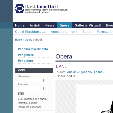
Home
Artisti
News
Opere
Gallerie Virtuali
Even
Cos'è Flashfumetto
Approfondimenti
Bandi
Formazio
Home
>
Opere
> BANE
Per data inserimento
Per genere
Opera
Per autore
BANE
LOGIN
Autore:
Anakin78 (Angelo Oldano)
Opera inedita
Username
Password
Vuoi inviarci le tue opere?
Iscriviti al portale.
Recupera password