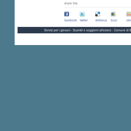
share this
facebook
twitter
delicious
buzz
okn
Servizi per i giovani - Scambi e soggiorni all'estero - Comune 