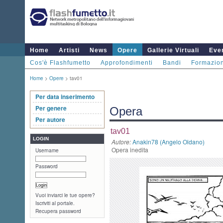
Home
Artisti
News
Opere
Gallerie Virtuali
Even
Cos'è Flashfumetto
Approfondimenti
Bandi
Formazio
Home
>
Opere
> tav01
Per data inserimento
Per genere
Opera
Per autore
tav01
LOGIN
Autore:
Anakin78 (Angelo Oldano)
Opera inedita
Username
Password
Vuoi inviarci le tue opere?
Iscriviti al portale.
Recupera password