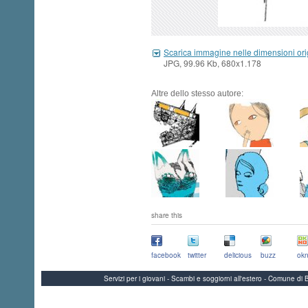
Scarica immagine nelle dimensioni ori
JPG, 99.96 Kb, 680x1.178
Altre dello stesso autore:
share this
facebook
twitter
delicious
buzz
okn
Servizi per i giovani - Scambi e soggiorni all'estero - Comune 