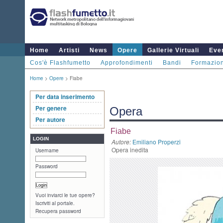
Home
Artisti
News
Opere
Gallerie Virtuali
Even
Cos'è Flashfumetto
Approfondimenti
Bandi
Formazio
Home
>
Opere
> Fiabe
Per data inserimento
Per genere
Opera
Per autore
Fiabe
LOGIN
Autore:
Emiliano Properzi
Opera inedita
Username
Password
Vuoi inviarci le tue opere?
Iscriviti al portale.
Recupera password