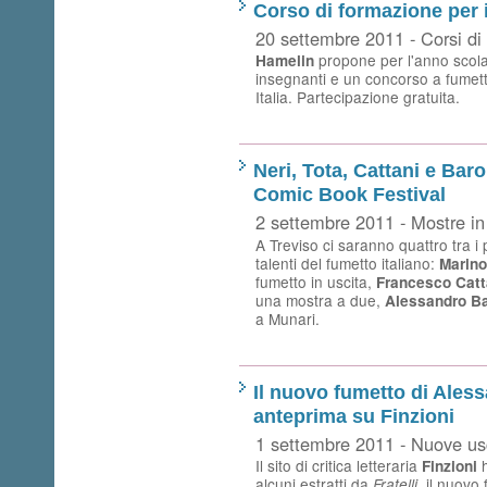
Corso di formazione per 
20 settembre 2011 - Corsi di
propone per l'anno scola
Hamelin
insegnanti e un concorso a fumetti 
Italia. Partecipazione gratuita.
Neri, Tota, Cattani e Baro
Comic Book Festival
2 settembre 2011 - Mostre in 
A Treviso ci saranno quattro tra i 
talenti del fumetto italiano:
Marino
fumetto in uscita,
Francesco Cat
una mostra a due,
Alessandro Ba
a Munari.
Il nuovo fumetto di Aless
anteprima su Finzioni
1 settembre 2011 - Nuove us
Il sito di critica letteraria
h
Finzioni
alcuni estratti da
, il nuovo
Fratelli