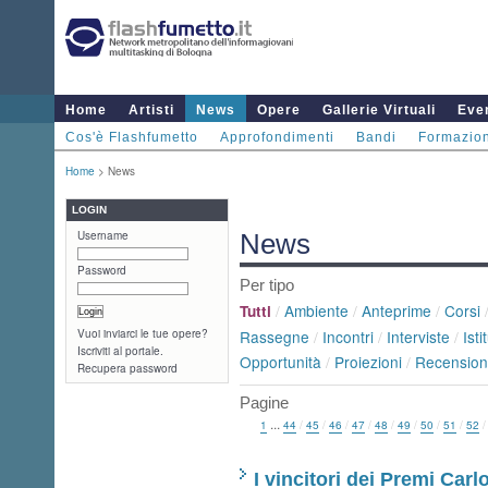
Home
Artisti
News
Opere
Gallerie Virtuali
Even
Cos'è Flashfumetto
Approfondimenti
Bandi
Formazio
Home
> News
LOGIN
Username
News
Password
Per tipo
/
Ambiente
/
Anteprime
/
Corsi
Tutti
Vuoi inviarci le tue opere?
Rassegne
/
Incontri
/
Interviste
/
Isti
Iscriviti al portale.
Opportunità
/
Proiezioni
/
Recension
Recupera password
Pagine
...
1
44
/
45
/
46
/
47
/
48
/
49
/
50
/
51
/
52
I vincitori dei Premi Car