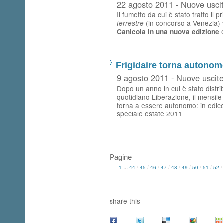
22 agosto 2011 - Nuove usci
Il fumetto da cui è stato tratto il p
(in concorso a Venezia) 
terrestre
Canicola in una nuova edizione
Frigidaire torna autono
9 agosto 2011 - Nuove uscit
Dopo un anno in cui è stato distri
quotidiano Liberazione, il mensile 
torna a essere autonomo: in edicola
speciale estate 2011
Pagine
...
1
44
/
45
/
46
/
47
/
48
/
49
/
50
/
51
/
52
share this