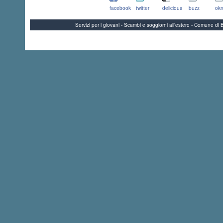
facebook
twitter
delicious
buzz
okn
Servizi per i giovani - Scambi e soggiorni all'estero - Comune 