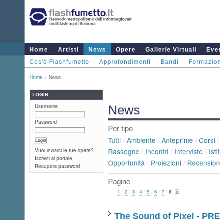
Home
Artisti
News
Opere
Gallerie Virtuali
Even
Cos'è Flashfumetto
Approfondimenti
Bandi
Formazio
Home
> News
LOGIN
Username
News
Password
Per tipo
Tutti
/
Ambiente
/
Anteprime
/
Corsi
Rassegne
/
Incontri
/
Interviste
/
Isti
Vuoi inviarci le tue opere?
Iscriviti al portale.
Opportunità
/
Proiezioni
/
Recension
Recupera password
Pagine
1
/
2
/
3
/
4
/
5
/
6
/
7
/
8
The Sound of Pixel - P