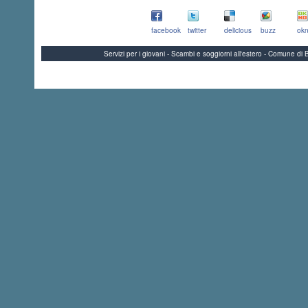
facebook
twitter
delicious
buzz
okn
Servizi per i giovani - Scambi e soggiorni all'estero - Comune 