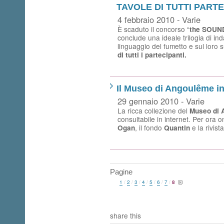
TAVOLE DI TUTTI PARTE
4 febbraio 2010 - Varie
È scaduto il concorso “
the SOUND
conclude una ideale trilogia di inda
linguaggio del fumetto e sul loro
di tutti i partecipanti.
Il Museo di Angoulême in
29 gennaio 2010 - Varie
La ricca collezione del
Museo di 
consultabile in internet. Per ora on
, il fondo
e la rivist
Ogan
Quantin
Pagine
1
/
2
/
3
/
4
/
5
/
6
/
7
/
8
share this