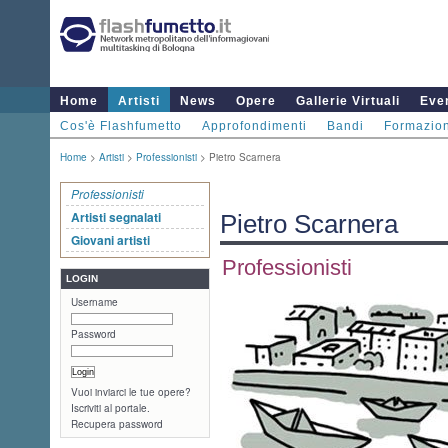
Home
Artisti
News
Opere
Gallerie Virtuali
Even
Cos'è Flashfumetto
Approfondimenti
Bandi
Formazio
Home
>
Artisti
>
Professionisti
> Pietro Scarnera
Professionisti
Artisti segnalati
Pietro Scarnera
Giovani artisti
Professionisti
LOGIN
Username
Password
Vuoi inviarci le tue opere?
Iscriviti al portale.
Recupera password