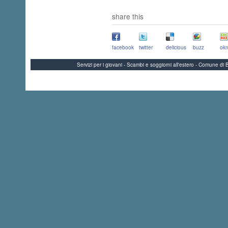
share this
facebook
twitter
delicious
buzz
okn
Servizi per i giovani - Scambi e soggiorni all'estero - Comune 