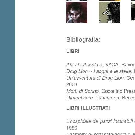
Bibliografia:
LIBRI
Ahi ahi Anselma
, VACA, Raven
Drug Lion ~ i sogni e le stelle
,
Un’avventura di Drug Lion
, Ce
2003
Morti di Sonno
, Coconino Pres
Dimenticare Tiananmen
, Becc
LIBRI ILLUSTRATI
L'hospidale de' pazzi incurabili
1990
I bambini di scassatolandia
di 