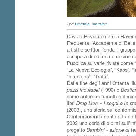
fumettista
-
illustratore
Tipo:
Davide Reviati è nato a Raven
Frequenta l'Accademia di Belle A
artisti e scrittori fonda il grupp
occuperà di editoria e di cine
Pubblica su varie riviste come “
“La Nuova Ecologia”, “Kaos”, “
“Interzona”, “Tratti”.
Dalla fine degli anni Ottanta illu
pazzi incurabili
(1990) e
Bestiar
come autore di fumetti è il mi
libri
Drug Lion ~ i sogni e le ste
(2003), una storia sul conformi
Contemporaneamente a fumetti e 
2003 una serie di dipinti sull’in
progetto
Bambini - azione di tea