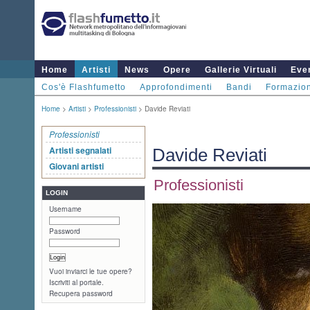
Home
Artisti
News
Opere
Gallerie Virtuali
Even
Cos'è Flashfumetto
Approfondimenti
Bandi
Formazio
Home
>
Artisti
>
Professionisti
> Davide Reviati
Professionisti
Artisti segnalati
Davide Reviati
Giovani artisti
Professionisti
LOGIN
Username
Password
Vuoi inviarci le tue opere?
Iscriviti al portale.
Recupera password