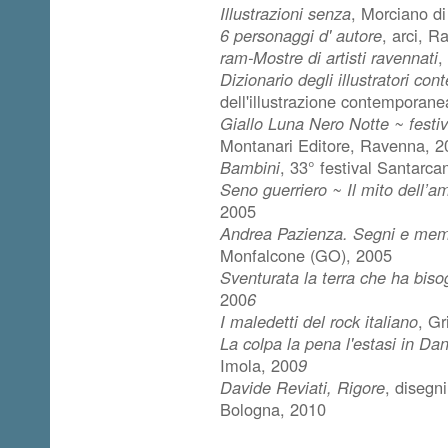
Illustrazioni senza
, Morciano d
6 personaggi d' autore
, arci, 
ram-Mostre di artisti ravennati
,
Dizionario degli illustratori co
dell'illustrazione contemporan
Giallo Luna Nero Notte ~ festival
Montanari Editore, Ravenna, 
Bambini
, 33° festival Santarca
Seno guerriero ~ Il mito dell’
2005
Andrea Pazienza. Segni e mem
Monfalcone (GO), 2005
Sventurata la terra che ha bisog
200
6
I maledetti del rock italiano
, Gr
La colpa la pena l'estasi in Da
Imola, 200
9
Davide Reviati, Rigore
, disegni
Bologna, 2010