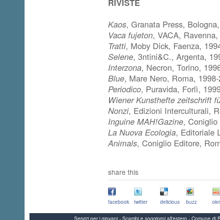
RIVISTE
Kaos
, Granata Press, Bologna
Vaca fujeton
, VACA, Ravenna,
Tratti
, Moby Dick, Faenza, 199
Selene
, 3ntini&C., Argenta, 19
Interzona
, Necron, Torino, 199
Blue
, Mare Nero, Roma, 1998
Periodico
, Puravida, Forlì, 199
Wiener Kunsthefte zeitschrift f
Nonzi
, Edizioni Interculturali,
Inguine MAH!Gazine
, Conigli
La Nuova Ecologia
, Editorial
Animals
, Coniglio Editore, Ro
share this
facebook
twitter
delicious
buzz
okn
Servizi per i giovani - Scambi e soggiorni all'estero - Comune 