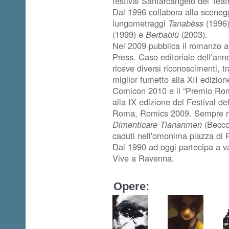
festival Santarcangelo dei Teatr
Dal 1996 collabora alla scenegg
lungometraggi
Tanabèss
(1996
(1999) e
Berbablù
(2003).
Nel 2009 pubblica il romanzo a
Press. Caso editoriale dell’anno
riceve diversi riconoscimenti, t
miglior fumetto alla XII edizion
Comicon 2010 e il “Premio Romi
alla IX edizione del Festival d
Roma, Romics 2009. Sempre nel
Dimenticare Tiananmen
(Becco 
caduti nell'omonima piazza di 
Dal 1990 ad oggi partecipa a var
Vive a Ravenna.
Opere: