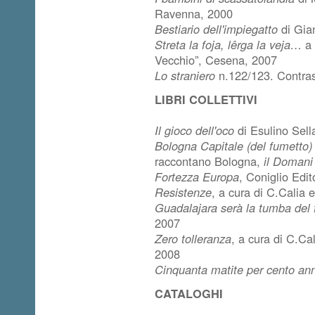
Ravenna, 2000
Bestiario dell'impiegatto
di Gia
Streta la foja, lêrga la veja…
a 
Vecchio”, Cesena, 2007
Lo straniero
n.122/123. Contras
LIBRI COLLETTIVI
Il gioco dell'oco
di Esulino Sell
Bologna Capitale (del fumetto)
raccontano Bologna,
il Domani
Fortezza Europa
, Coniglio Edi
Resistenze
, a cura di C.Calia 
Guadalajara serà la tumba del
2007
Zero tolleranza
, a cura di C.Ca
2008
Cinquanta matite per cento an
CATALOGHI