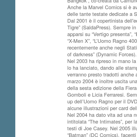
Bangkok”, co-creata da Camunco
Anche la Marvel Comics si è av
delle tante testate dedicate a
Dal 2001 è il copertinista dell
Tigre” (SaldaPress). Sempre in 
apparsi su “Vertigo presenta”,
“X-Men X”, “L’Uomo Ragno 400”
recentemente anche negli Stati 
of darkness” (Dynamic Forces).
Nel 2003 ha ripreso in mano la
lo ha lanciato, dando alle sta
verranno presto tradotti anche 
marzo 2004 è inoltre uscita una
della sesta edizione della Fiera
Gomboli e Licia Ferraresi. Sem
up dell’Uomo Ragno per il DVD 
alcune illustrazioni per card d
Nel 2004 ha dato vita ad una n
intitolata “The Intimates”, pe
testi di Joe Casey. Nel 2005 ill
“Batman” (DC Comics), facenti 