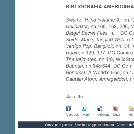
BIBLIOGRAFIA AMERICANA
Swamp Thing (volume 3)
, nn.
Hellblazer
, nn.168, 169, 206, 
Batgirl Secret Files
, n.1, DC C
Spider-Man’s Tangled Web
, n.
Vertigo Pop: Bangkok
, nn.1/4,
Robin
, n.129, 137, DC Comics
The Intimates
, nn.1/8, WildS
Batman
, nn.643/644, DC Comi
Bonerest
: A World’s End, nn.
Captain Atom: Armageddon
, n
share this
facebook
twitter
delicious
buzz
okn
Servizi per i giovani - Scambi e soggiorni all'estero - Comune 