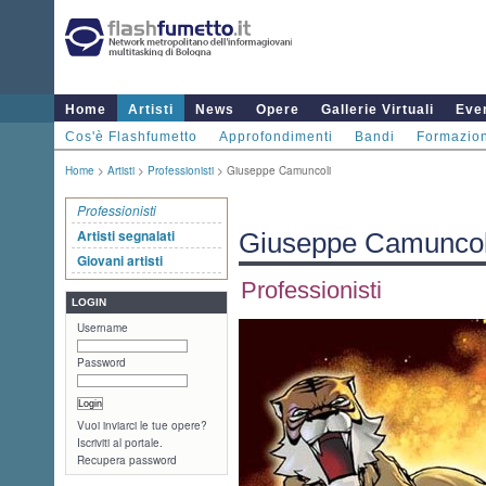
Home
Artisti
News
Opere
Gallerie Virtuali
Even
Cos'è Flashfumetto
Approfondimenti
Bandi
Formazio
Home
>
Artisti
>
Professionisti
> Giuseppe Camuncoli
Professionisti
Artisti segnalati
Giuseppe Camuncol
Giovani artisti
Professionisti
LOGIN
Username
Password
Vuoi inviarci le tue opere?
Iscriviti al portale.
Recupera password