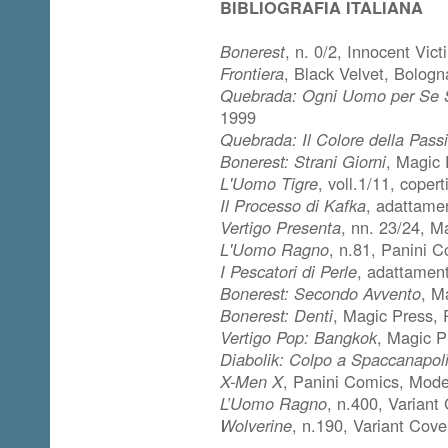
BIBLIOGRAFIA ITALIANA
Bonerest
, n. 0/2, Innocent Vic
Frontiera
, Black Velvet, Bologn
Quebrada: Ogni Uomo per Se 
1999
Quebrada: Il Colore della Pass
Bonerest: Strani Giorni
, Magic
L'Uomo Tigre
, voll.1/11, cope
Il Processo di Kafka
, adattamen
Vertigo Presenta
, nn. 23/24, 
L'Uomo Ragno
, n.81, Panini 
I Pescatori di Perle
, adattament
Bonerest: Secondo Avvento
, M
Bonerest: Denti
, Magic Press,
Vertigo Pop: Bangkok
, Magic 
Diabolik: Colpo a Spaccanapol
X-Men X
, Panini Comics, Mod
L’Uomo Ragno
, n.400, Varian
Wolverine
, n.190, Variant Cov