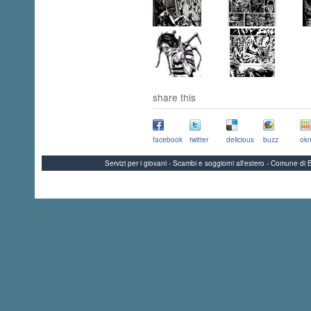
share this
facebook
twitter
delicious
buzz
okn
Servizi per i giovani - Scambi e soggiorni all'estero - Comune 