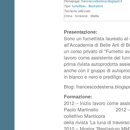
francescodestena.blogspot.it
Homepage:
fumettista
-
illustratore
Tipo:
Tecniche utilizzate:
China - Incisione - Matita
Presentazione:
Sono un fumettista laureato al 
all'Accademia di Belle Arti di
un corso privato di "Fumetto a
lavoro come assistente del fume
prima rivista autoprodotta assi
anche con il gruppo di autopr
in bianco e nero e prediligo sto
Blog: francescodestena.blogspo
Formazione:
2012 – Inizio lavoro come assist
Paolo Martinello 2012 – Mos
collettivo Mantico
della rivista '
2010 – Mostra “Bestiarium MMX