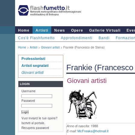
Home
Artisti
News
Opere
Gallerie Virtuali
Even
Cos'è Flashfumetto
Approfondimenti
Bandi
Formazio
Home
>
Artisti
>
Giovani artisti
> Frankie (Francesco de Stena)
Professionisti
Artisti segnalati
Frankie (Francesco
Giovani artisti
Giovani artisti
LOGIN
Username
Password
Vuoi inviarci le tue opere?
Iscriviti al portale.
1988
Anno di nascita:
Recupera password
McFreaks@hotmail.it
E-mail: