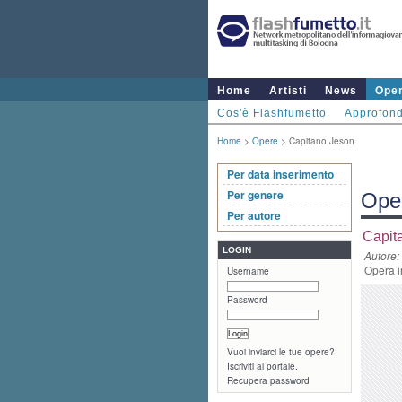
Home
Artisti
News
Ope
Cos'è Flashfumetto
Approfond
Home
>
Opere
> Capitano Jeson
Per data inserimento
Per genere
Ope
Per autore
Capit
LOGIN
Autore:
Opera i
Username
Password
Vuoi inviarci le tue opere?
Iscriviti al portale.
Recupera password