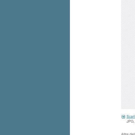
Scari
JPG,
Altre de