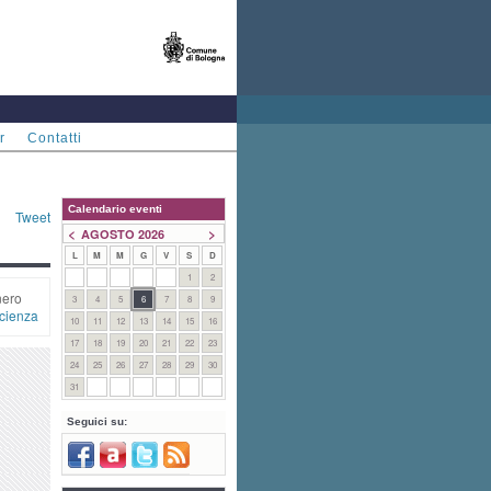
r
Contatti
Calendario eventi
Tweet
<
>
AGOSTO 2026
L
M
M
G
V
S
D
1
2
nero
3
4
5
6
7
8
9
cienza
10
11
12
13
14
15
16
17
18
19
20
21
22
23
24
25
26
27
28
29
30
31
Seguici su: