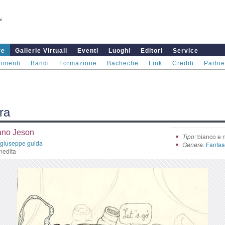
re
Gallerie Virtuali
Eventi
Luoghi
Editori
Service
imenti
Bandi
Formazione
Bacheche
Link
Crediti
Partne
ra
ano Jeson
Tipo:
bianco e 
giuseppe guida
Genere:
Fantas
nedita