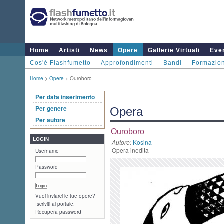
Home
Artisti
News
Opere
Gallerie Virtuali
Even
Cos'è Flashfumetto
Approfondimenti
Bandi
Formazio
Home
>
Opere
> Ouroboro
Per data inserimento
Per genere
Opera
Per autore
Ouroboro
LOGIN
Autore:
Kosina
Opera inedita
Username
Password
Vuoi inviarci le tue opere?
Iscriviti al portale.
Recupera password