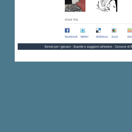
share this
facebook
twitter
delicious
buzz
okn
Servizi per i giovani - Scambi e soggiorni all'estero - Comune 