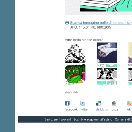
Scarica immagine nelle dimensioni ori
JPG, 145.04 Kb, 680x935
Altre dello stesso autore:
share this
facebook
twitter
delicious
buzz
okn
Servizi per i giovani - Scambi e soggiorni all'estero - Comune 