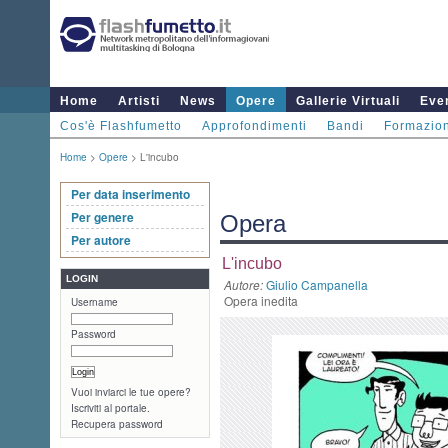
Home
Artisti
News
Opere
Gallerie Virtuali
Even
Cos'è Flashfumetto
Approfondimenti
Bandi
Formazio
Home
>
Opere
> L'incubo
Per data inserimento
Per genere
Opera
Per autore
L'incubo
LOGIN
Autore:
Giulio Campanella
Opera inedita
Username
Password
Vuoi inviarci le tue opere?
Iscriviti al portale.
Recupera password