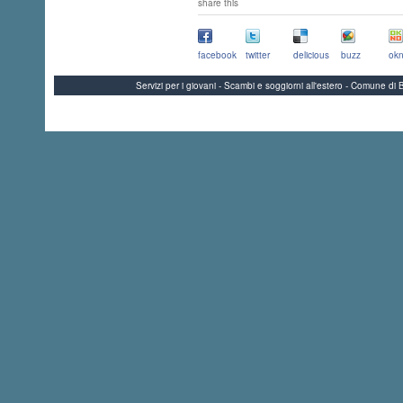
share this
facebook
twitter
delicious
buzz
okn
Servizi per i giovani - Scambi e soggiorni all'estero - Comune 