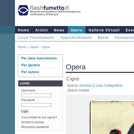
Home
Artisti
News
Opere
Gallerie Virtuali
Even
Cos'è Flashfumetto
Approfondimenti
Bandi
Formazio
Home
>
Opere
> Cigno
Per data inserimento
Per genere
Opera
Per autore
Cigno
LOGIN
Autore:
briciola (Lucia Calfapietra)
Opera inedita
Username
Password
Vuoi inviarci le tue opere?
Iscriviti al portale.
Recupera password