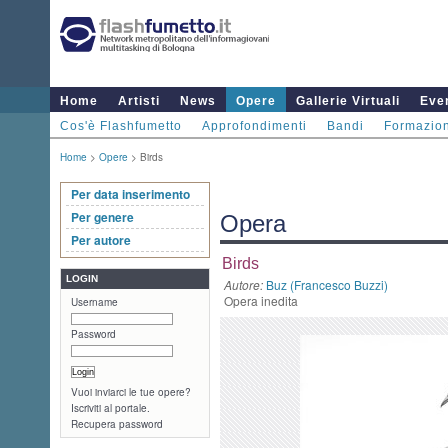
Home
Artisti
News
Opere
Gallerie Virtuali
Even
Cos'è Flashfumetto
Approfondimenti
Bandi
Formazio
Home
>
Opere
> Birds
Per data inserimento
Per genere
Opera
Per autore
Birds
LOGIN
Autore:
Buz (Francesco Buzzi)
Opera inedita
Username
Password
Vuoi inviarci le tue opere?
Iscriviti al portale.
Recupera password