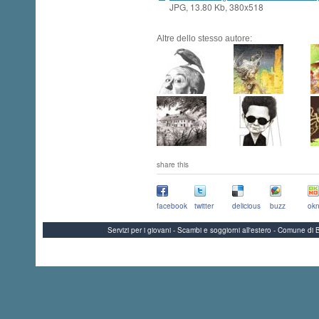
JPG, 13.80 Kb, 380x518
Altre dello stesso autore:
share this
facebook
twitter
delicious
buzz
okn
Servizi per i giovani - Scambi e soggiorni all'estero - Comune 