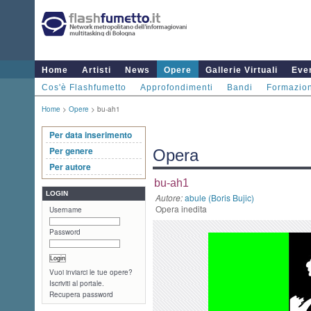
Home
Artisti
News
Opere
Gallerie Virtuali
Even
Cos'è Flashfumetto
Approfondimenti
Bandi
Formazio
Home
>
Opere
> bu-ah1
Per data inserimento
Per genere
Opera
Per autore
bu-ah1
LOGIN
Autore:
abule (Boris Bujic)
Opera inedita
Username
Password
Vuoi inviarci le tue opere?
Iscriviti al portale.
Recupera password