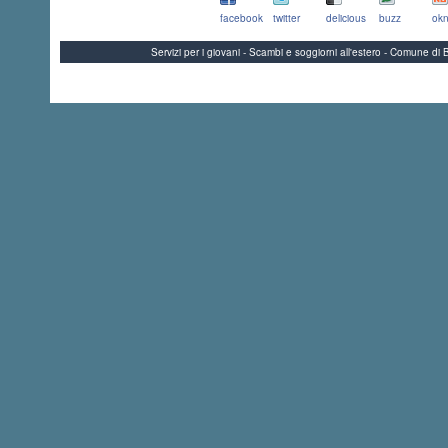
facebook
twitter
delicious
buzz
okn
Servizi per i giovani - Scambi e soggiorni all'estero - Comune 