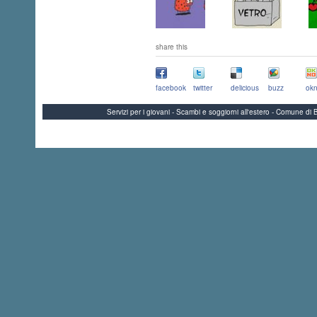
share this
facebook
twitter
delicious
buzz
okn
Servizi per i giovani - Scambi e soggiorni all'estero - Comune 