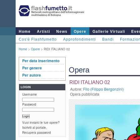
Home
Artisti
News
Opere
Gallerie Virtuali
Even
Cos'è Flashfumetto
Approfondimenti
Bandi
Formazio
Home
>
Opere
> RIDI ITALIANO 02
Per data inserimento
Per genere
Opera
Per autore
RIDI ITALIANO 02
LOGIN
Autore:
Filo (Filippo Bergonzini)
Opera pubblicata
Username
Password
Vuoi inviarci le tue opere?
Iscriviti al portale.
Recupera password