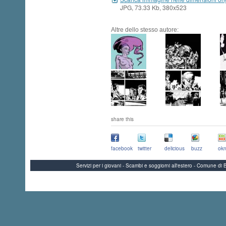
JPG, 73.33 Kb, 380x523
Altre dello stesso autore:
share this
facebook
twitter
delicious
buzz
okn
Servizi per i giovani - Scambi e soggiorni all'estero - Comune 