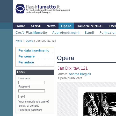
Home
Artisti
News
Opere
Gallerie Virtuali
Even
Cos'è Flashfumetto
Approfondimenti
Bandi
Formazio
Home
>
Opere
> Jan Dix, tav. 121
Per data inserimento
Per genere
Opera
Per autore
Jan Dix, tav. 121
LOGIN
Autore:
Andrea Borgioli
Opera pubblicata
Username
Password
Vuoi inviarci le tue opere?
Iscriviti al portale.
Recupera password