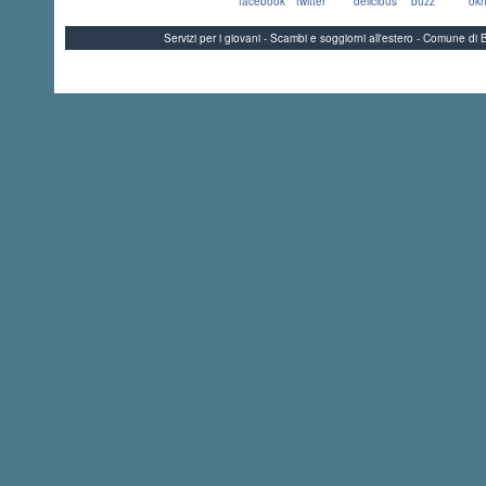
facebook
twitter
delicious
buzz
okn
Servizi per i giovani - Scambi e soggiorni all'estero - Comune 