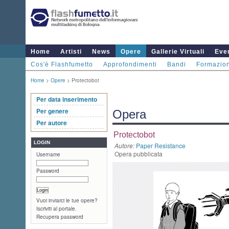
Home
Artisti
News
Opere
Gallerie Virtuali
Even
Cos'è Flashfumetto
Approfondimenti
Bandi
Formazio
Home
>
Opere
> Protectobot
Per data inserimento
Per genere
Opera
Per autore
Protectobot
LOGIN
Autore:
Paper Resistance
Opera pubblicata
Username
Password
Vuoi inviarci le tue opere?
Iscriviti al portale.
Recupera password