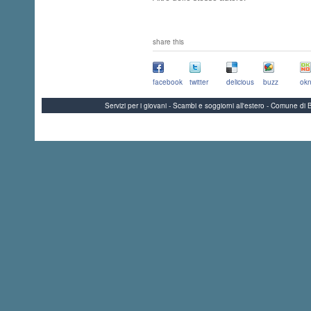
share this
facebook
twitter
delicious
buzz
okn
Servizi per i giovani - Scambi e soggiorni all'estero - Comune 