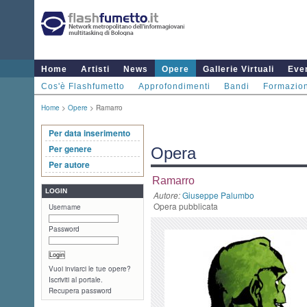
Home
Artisti
News
Opere
Gallerie Virtuali
Even
Cos'è Flashfumetto
Approfondimenti
Bandi
Formazio
Home
>
Opere
> Ramarro
Per data inserimento
Per genere
Opera
Per autore
Ramarro
LOGIN
Autore:
Giuseppe Palumbo
Opera pubblicata
Username
Password
Vuoi inviarci le tue opere?
Iscriviti al portale.
Recupera password