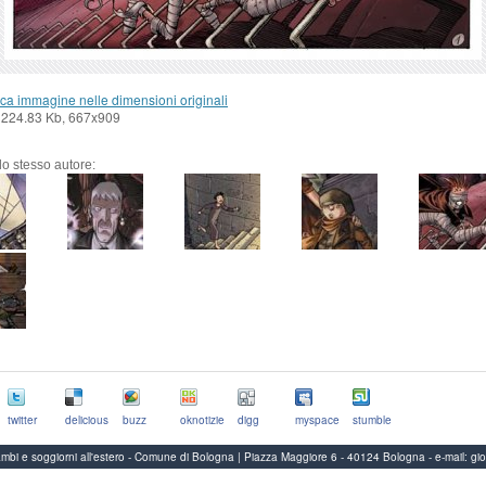
ca immagine nelle dimensioni originali
 224.83 Kb, 667x909
llo stesso autore:
twitter
delicious
buzz
oknotizie
digg
myspace
stumble
Scambi e soggiorni all'estero - Comune di Bologna | Piazza Maggiore 6 - 40124 Bologna
-
e-mail:
gi