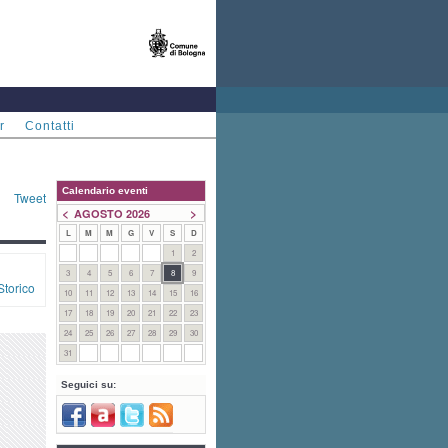
r
Contatti
Calendario eventi
Tweet
<
>
AGOSTO 2026
L
M
M
G
V
S
D
1
2
3
4
5
6
7
8
9
Storico
10
11
12
13
14
15
16
17
18
19
20
21
22
23
24
25
26
27
28
29
30
31
Seguici su: