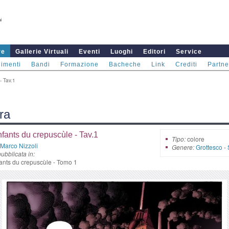
re
Gallerie Virtuali
Eventi
Luoghi
Editori
Service
imenti
Bandi
Formazione
Bacheche
Link
Crediti
Partne
- Tav.1
ra
fants du crepuscùle - Tav.1
Tipo:
colore
Marco Nizzoli
Genere:
Grottesco
-
ubblicata in:
ants du crepuscùle - Tomo 1