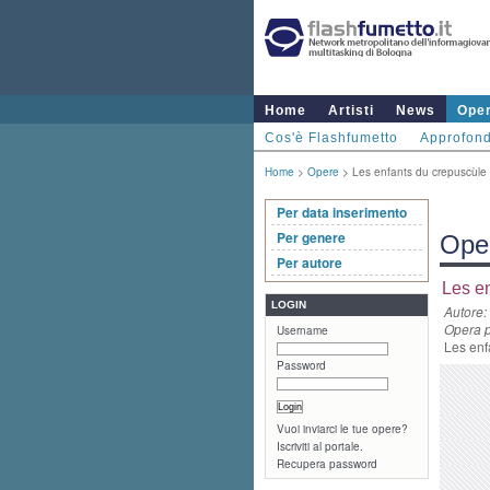
Home
Artisti
News
Ope
Cos'è Flashfumetto
Approfond
Home
>
Opere
> Les enfants du crepuscùle 
Per data inserimento
Per genere
Ope
Per autore
Les en
LOGIN
Autore:
Opera p
Username
Les enf
Password
Vuoi inviarci le tue opere?
Iscriviti al portale.
Recupera password