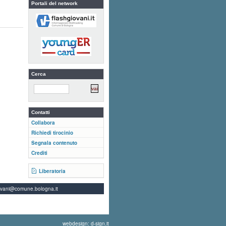
Portali del network
Cerca
Contatti
Collabora
Richiedi tirocinio
Segnala contenuto
Crediti
Liberatoria
ovani@comune.bologna.it
webdesign: d-sign.it