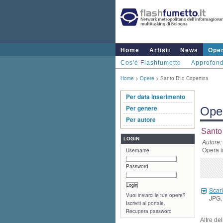
Home
Artisti
News
Ope
Cos'è Flashfumetto
Approfond
Home
>
Opere
> Santo D'Io Copertina
Per data inserimento
Per genere
Ope
Per autore
Santo
LOGIN
Autore:
Opera i
Username
Password
Scari
Vuoi inviarci le tue opere?
JPG, 
Iscriviti al portale.
Recupera password
Altre de