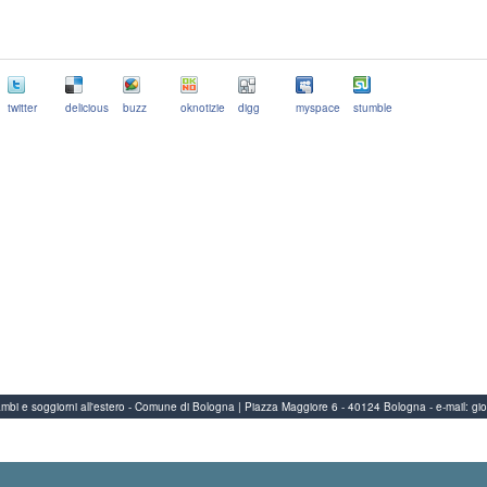
twitter
delicious
buzz
oknotizie
digg
myspace
stumble
Scambi e soggiorni all'estero - Comune di Bologna | Piazza Maggiore 6 - 40124 Bologna
-
e-mail:
gi