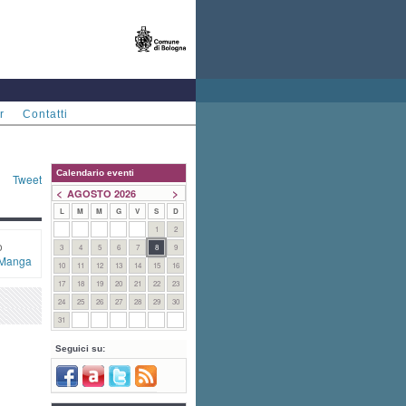
r
Contatti
Calendario eventi
Tweet
<
>
AGOSTO 2026
L
M
M
G
V
S
D
1
2
o
3
4
5
6
7
8
9
Manga
10
11
12
13
14
15
16
17
18
19
20
21
22
23
24
25
26
27
28
29
30
31
Seguici su: