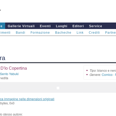
re
Gallerie Virtuali
Eventi
Luoghi
Editori
Service
imenti
Bandi
Formazione
Bacheche
Link
Crediti
Partne
ra
 D'Io Copertina
Tipo:
bianco e ner
Sento Yabuki
Genere:
Comico
-
nedita
ca immagine nelle dimensioni originali
bytes, 0x0
llo stesso autore: