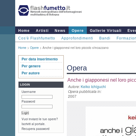
Home
Artisti
News
Opere
Gallerie Virtuali
Even
Cos'è Flashfumetto
Approfondimenti
Bandi
Formazio
Home
>
Opere
> Anche i giapponesi nel loro piccolo s'incazzano
Per data inserimento
Per genere
Opera
Per autore
Anche i giapponesi nel loro pic
LOGIN
Autore:
Keiko Ichiguchi
Opera pubblicata in:
Username
2007
Password
Vuoi inviarci le tue opere?
Iscriviti al portale.
Recupera password