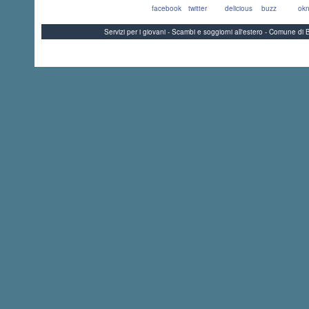
facebook
twitter
delicious
buzz
okn
Servizi per i giovani - Scambi e soggiorni all'estero - Comune 