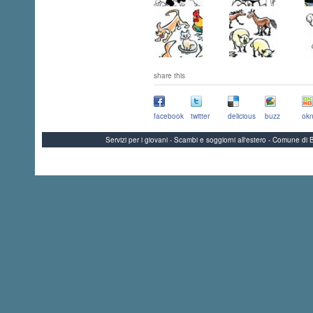
share this
facebook
twitter
delicious
buzz
okn
Servizi per i giovani - Scambi e soggiorni all'estero - Comune 