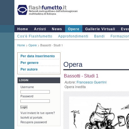
Home
Artisti
News
Opere
Gallerie Virtuali
Even
Cos'è Flashfumetto
Approfondimenti
Bandi
Formazio
Home
>
Opere
> Bassotti - Studi 1
Per data inserimento
Per genere
Opera
Per autore
Bassotti - Studi 1
LOGIN
Autore:
Francesco Guerrini
Opera inedita
Username
Password
Vuoi inviarci le tue opere?
Iscriviti al portale.
Recupera password