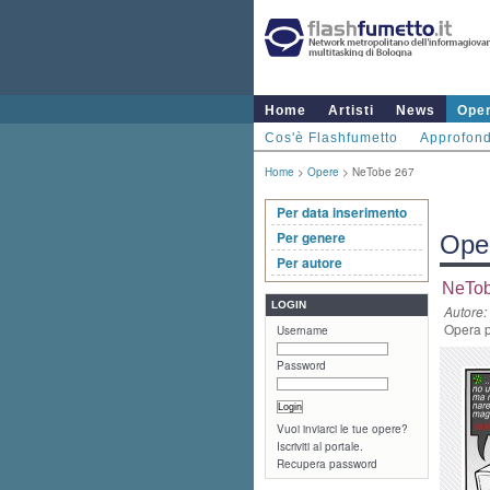
Home
Artisti
News
Ope
Cos'è Flashfumetto
Approfond
Home
>
Opere
> NeTobe 267
Per data inserimento
Per genere
Ope
Per autore
NeTob
LOGIN
Autore:
Opera p
Username
Password
Vuoi inviarci le tue opere?
Iscriviti al portale.
Recupera password