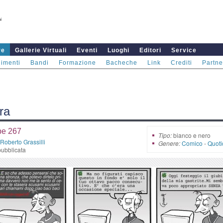
re
Gallerie Virtuali
Eventi
Luoghi
Editori
Service
imenti
Bandi
Formazione
Bacheche
Link
Crediti
Partne
ra
e 267
Tipo:
bianco e nero
Roberto Grassilli
Genere:
Comico
-
Quoti
ubblicata