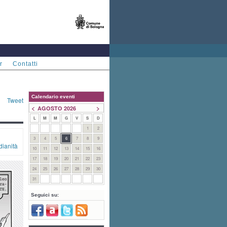
r
Contatti
Calendario eventi
Tweet
<
>
AGOSTO 2026
L
M
M
G
V
S
D
1
2
3
4
5
6
7
8
9
dianità
10
11
12
13
14
15
16
17
18
19
20
21
22
23
24
25
26
27
28
29
30
31
Seguici su: