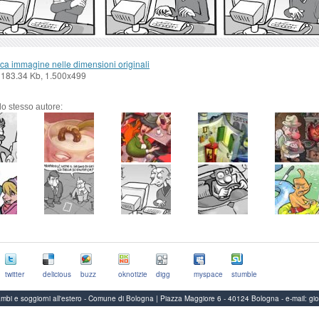
ca immagine nelle dimensioni originali
 183.34 Kb, 1.500x499
llo stesso autore:
twitter
delicious
buzz
oknotizie
digg
myspace
stumble
Scambi e soggiorni all'estero - Comune di Bologna | Piazza Maggiore 6 - 40124 Bologna
-
e-mail:
gi