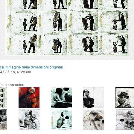
ca immagine nelle dimensioni originali
 45.86 Kb, 412x300
llo stesso autore: