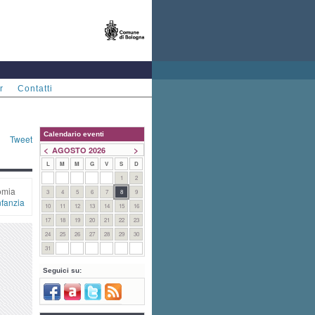
r
Contatti
Calendario eventi
Tweet
<
>
AGOSTO 2026
L
M
M
G
V
S
D
1
2
omia
3
4
5
6
7
8
9
nfanzia
10
11
12
13
14
15
16
17
18
19
20
21
22
23
24
25
26
27
28
29
30
31
Seguici su: