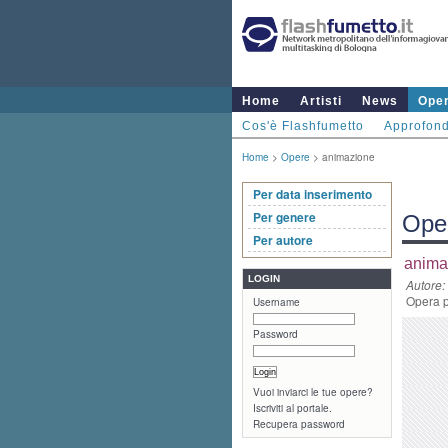
Home
Artisti
News
Ope
Cos'è Flashfumetto
Approfond
Home
>
Opere
> animazione
Per data inserimento
Per genere
Ope
Per autore
anima
LOGIN
Autore:
Opera p
Username
Password
Vuoi inviarci le tue opere?
Iscriviti al portale.
Recupera password