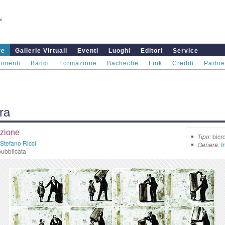
re
Gallerie Virtuali
Eventi
Luoghi
Editori
Service
imenti
Bandi
Formazione
Bacheche
Link
Crediti
Partne
ra
zione
Tipo:
bicr
Stefano Ricci
Genere:
I
ubblicata