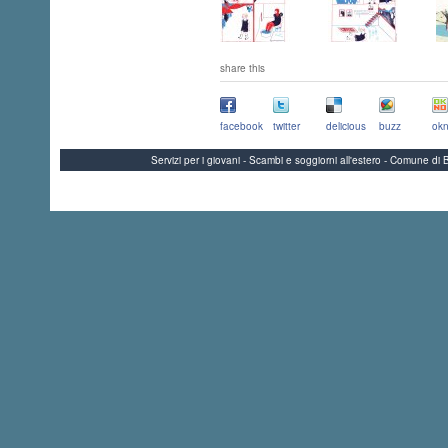
share this
facebook
twitter
delicious
buzz
okn
Servizi per i giovani - Scambi e soggiorni all'estero - Comune 