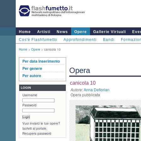
Home
Artisti
News
Opere
Gallerie Virtuali
Even
Cos'è Flashfumetto
Approfondimenti
Bandi
Formazio
Home
>
Opere
> canicola 10
Per data inserimento
Per genere
Opera
Per autore
canicola 10
LOGIN
Autore:
Anna Deflorian
Opera pubblicata
Username
Password
Vuoi inviarci le tue opere?
Iscriviti al portale.
Recupera password