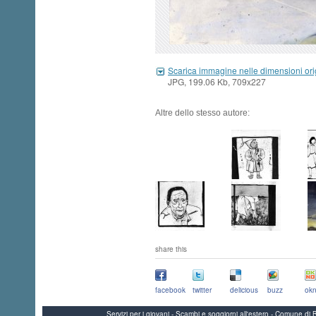
Scarica immagine nelle dimensioni ori
JPG, 199.06 Kb, 709x227
Altre dello stesso autore:
share this
facebook
twitter
delicious
buzz
okn
Servizi per i giovani - Scambi e soggiorni all'estero - Comune 