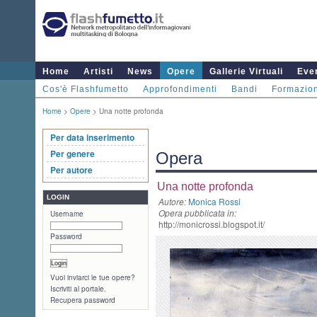
Home
Artisti
News
Opere
Gallerie Virtuali
Even
Cos'è Flashfumetto
Approfondimenti
Bandi
Formazio
Home
>
Opere
> Una notte profonda
Per data inserimento
Per genere
Opera
Per autore
Una notte profonda
LOGIN
Autore:
Monica Rossi
Opera pubblicata in:
Username
http://monicrossi.blogspot.it/
Password
Vuoi inviarci le tue opere?
Iscriviti al portale.
Recupera password